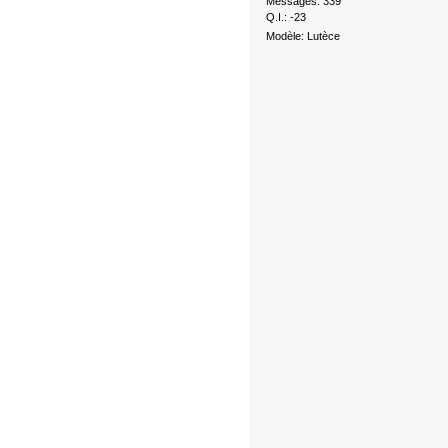
Messages: 339
Q.I.: -23
Modèle: Lutèce