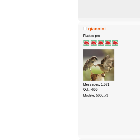
giannini
Fiatiste pro
Messages: 1.571
Q.I.: -655
Modèle: 500L x3