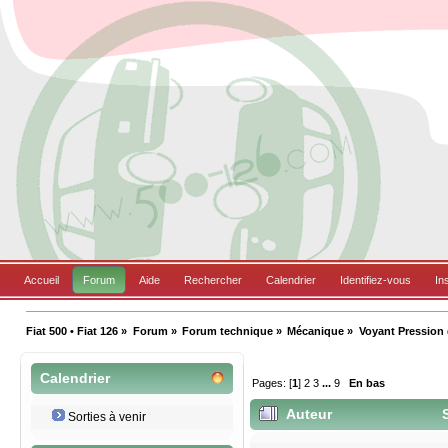
Accueil
Forum
Aide
Rechercher
Calendrier
Identifiez-vous
In
Fiat 500 • Fiat 126
»
Forum
»
Forum technique
»
Mécanique
»
Voyant Pression 
Calendrier
Pages: [
1
]
2
3
...
9
En bas
Auteur
S
Sorties à venir