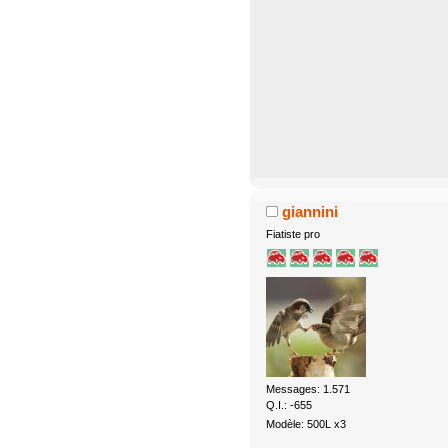
giannini
Fiatiste pro
Messages: 1.571
Q.I.: -655
Modèle: 500L x3