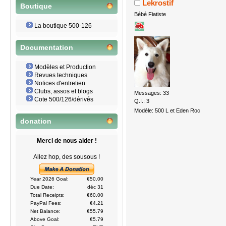
Lekrostif
Boutique
Bébé Fiatiste
La boutique 500-126
Documentation
Modèles et Production
Revues techniques
Notices d'entretien
Clubs, assos et blogs
Messages: 33
Cote 500/126/dérivés
Q.I.: 3
Modèle: 500 L et Eden Roc
donation
Merci de nous aider !
Allez hop, des sousous !
Year 2026 Goal:
€50.00
Due Date:
déc 31
Total Receipts:
€60.00
PayPal Fees:
€4.21
Net Balance:
€55.79
Above Goal:
€5.79