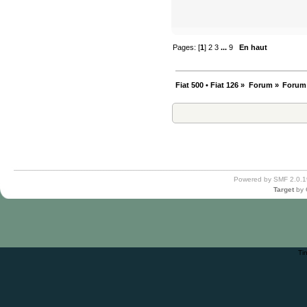
Pages: [
1
]
2
3
...
9
En haut
Fiat 500 • Fiat 126
»
Forum
»
Forum
Powered by SMF 2.0.1
Target
by
Ti