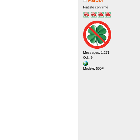
PatBol
Fiatiste confirmé
Messages: 1.271
Q.I.: 9
Modèle: 500F