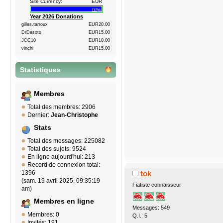
Site Currency:
EUR
112%
Year 2026 Donations
gilles.tarroux
EUR20.00
DrDesoto
EUR15.00
JCC10
EUR10.00
vinchi
EUR15.00
Statistiques
Membres
Total des membres: 2906
Dernier:
Jean-Christophe
Stats
Total des messages: 225082
Total des sujets: 9524
En ligne aujourd'hui: 213
Record de connexion total:
tok
1396
(sam. 19 avril 2025, 09:35:19
Fiatiste connaisseur
am)
Membres en ligne
Messages: 549
Membres: 0
Q.I.: 5
Invités: 191