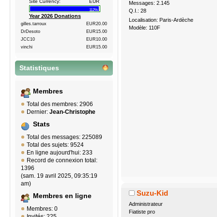
Site Currency:
EUR
Messages: 2.145
Q.I.: 28
112%
Year 2026 Donations
Localisation: Paris-Ardèche
gilles.tarroux
EUR20.00
Modèle: 110F
DrDesoto
EUR15.00
JCC10
EUR10.00
vinchi
EUR15.00
Statistiques
Membres
Total des membres: 2906
Dernier:
Jean-Christophe
Stats
Total des messages: 225089
Total des sujets: 9524
En ligne aujourd'hui: 233
Record de connexion total:
1396
(sam. 19 avril 2025, 09:35:19
am)
Suzu-Kid
Membres en ligne
Administrateur
Membres: 0
Fiatiste pro
Invités: 225