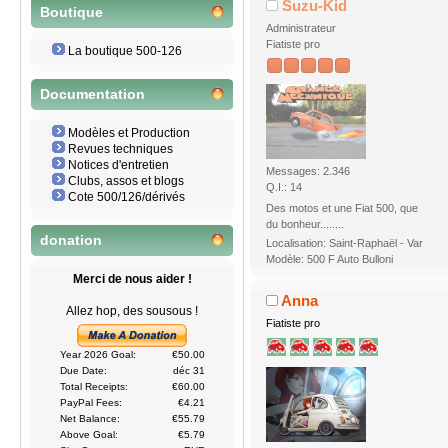
Suzu-Kid
Boutique
Administrateur
Fiatiste pro
La boutique 500-126
Documentation
Modèles et Production
Revues techniques
Notices d'entretien
Messages: 2.346
Clubs, assos et blogs
Q.I.: 14
Cote 500/126/dérivés
Des motos et une Fiat 500, que
du bonheur........
donation
Localisation: Saint-Raphaël - Var
Modèle: 500 F Auto Bulloni
Merci de nous aider !
Anna
Allez hop, des sousous !
Fiatiste pro
Year 2026 Goal:
€50.00
Due Date:
déc 31
Total Receipts:
€60.00
PayPal Fees:
€4.21
Net Balance:
€55.79
Above Goal:
€5.79