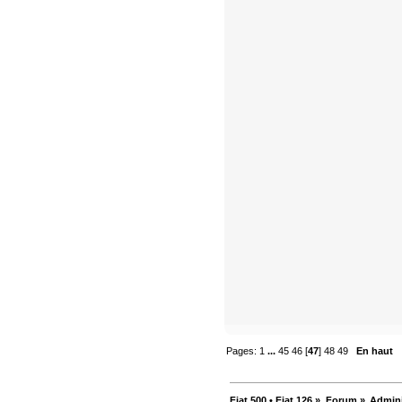
Pages:
1
...
45
46
[
47
]
48
49
En haut
Fiat 500 • Fiat 126
»
Forum
»
Admini