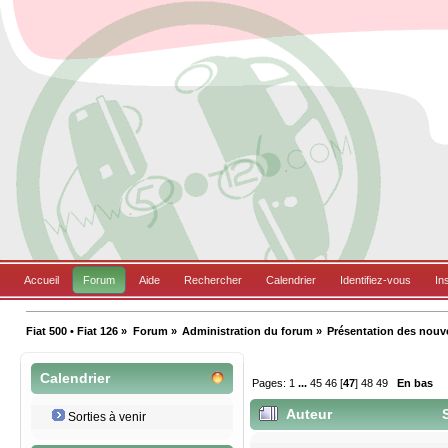
Accueil
Forum
Aide
Rechercher
Calendrier
Identifiez-vous
In
Fiat 500 • Fiat 126
»
Forum
»
Administration du forum
»
Présentation des nou
Calendrier
Pages:
1
...
45
46
[
47
]
48
49
En bas
Auteur
S
Sorties à venir