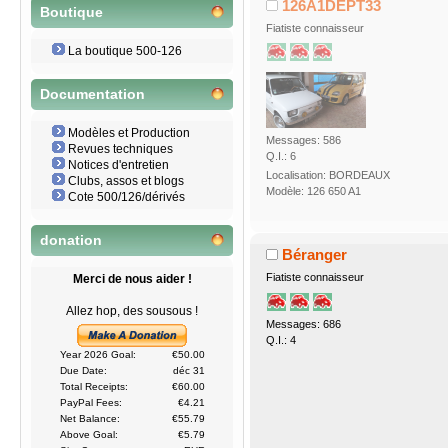
126A1DEPT33
Boutique
Fiatiste connaisseur
La boutique 500-126
Documentation
Modèles et Production
Messages: 586
Revues techniques
Q.I.: 6
Notices d'entretien
Localisation: BORDEAUX
Clubs, assos et blogs
Modèle: 126 650 A1
Cote 500/126/dérivés
donation
Béranger
Fiatiste connaisseur
Merci de nous aider !
Allez hop, des sousous !
Messages: 686
Q.I.: 4
Year 2026 Goal:
€50.00
Due Date:
déc 31
Total Receipts:
€60.00
PayPal Fees:
€4.21
Net Balance:
€55.79
Above Goal:
€5.79