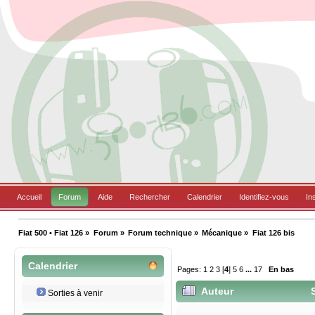
Accueil
Forum
Aide
Rechercher
Calendrier
Identifiez-vous
In
Fiat 500 • Fiat 126
»
Forum
»
Forum technique
»
Mécanique
»
Fiat 126 bis
Calendrier
Pages:
1
2
3
[
4
]
5
6
...
17
En bas
Auteur
S
Sorties à venir