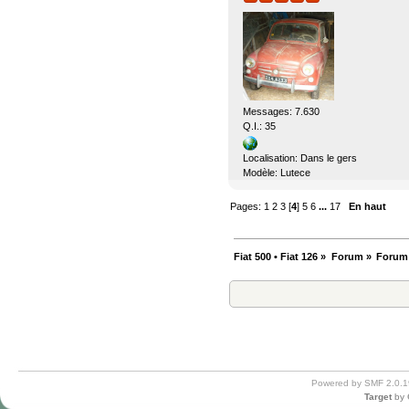
Messages: 7.630
Q.I.: 35
Localisation: Dans le gers
Modèle: Lutece
Pages:
1
2
3
[
4
]
5
6
...
17
En haut
Fiat 500 • Fiat 126
»
Forum
»
Forum
Powered by SMF 2.0.1
Target
by