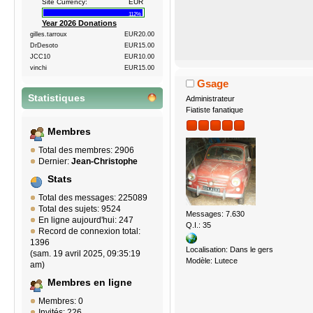
Site Currency:
EUR
112%
Year 2026 Donations
gilles.tarroux
EUR20.00
DrDesoto
EUR15.00
JCC10
EUR10.00
vinchi
EUR15.00
Gsage
Statistiques
Administrateur
Fiatiste fanatique
Membres
Total des membres: 2906
Dernier:
Jean-Christophe
Stats
Total des messages: 225089
Total des sujets: 9524
Messages: 7.630
En ligne aujourd'hui: 247
Q.I.: 35
Record de connexion total:
1396
Localisation: Dans le gers
(sam. 19 avril 2025, 09:35:19
Modèle: Lutece
am)
Membres en ligne
Membres: 0
Invités: 226