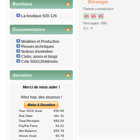
Béranger
Boutique
Fiatiste connaisseur
La boutique 500-126
Messages: 686
Q.I.: 4
Documentation
Modèles et Production
Revues techniques
Notices d'entretien
Clubs, assos et blogs
Cote 500/126/dérivés
donation
Merci de nous aider !
Allez hop, des sousous !
Year 2026 Goal:
€50.00
Due Date:
déc 31
Total Receipts:
€60.00
PayPal Fees:
€4.21
Net Balance:
€55.79
Above Goal:
€5.79