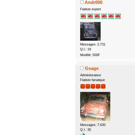
Andr006
Fiatiste expert
Messages: 2.731
Q.I.: 19
Modèle: 500F
Gsage
Administrateur
Fiatiste fanatique
Messages: 7.630
Q.I.: 35