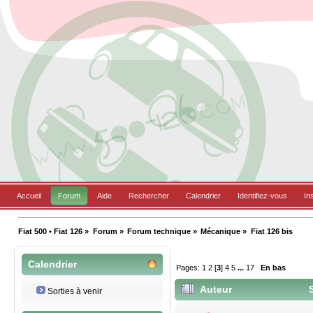
Accueil
Forum
Aide
Rechercher
Calendrier
Identifiez-vous
In
Fiat 500 • Fiat 126
»
Forum
»
Forum technique
»
Mécanique
»
Fiat 126 bis
Calendrier
Pages:
1
2
[
3
]
4
5
...
17
En bas
Auteur
S
Sorties à venir