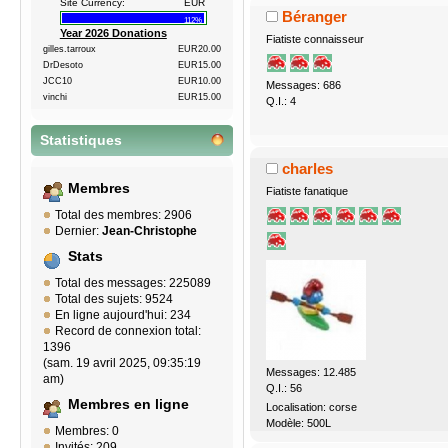
Site Currency:
EUR
Béranger
112%
Year 2026 Donations
Fiatiste connaisseur
gilles.tarroux
EUR20.00
DrDesoto
EUR15.00
JCC10
EUR10.00
Messages: 686
vinchi
EUR15.00
Q.I.: 4
Statistiques
charles
Membres
Fiatiste fanatique
Total des membres: 2906
Dernier:
Jean-Christophe
Stats
Total des messages: 225089
Total des sujets: 9524
En ligne aujourd'hui: 234
Record de connexion total:
1396
(sam. 19 avril 2025, 09:35:19
Messages: 12.485
am)
Q.I.: 56
Membres en ligne
Localisation: corse
Modèle: 500L
Membres: 0
Invités: 209