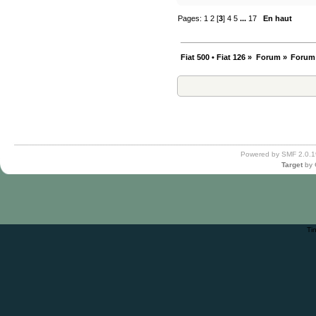
Pages:
1
2
[
3
]
4
5
...
17
En haut
Fiat 500 • Fiat 126
»
Forum
»
Forum
Powered by SMF 2.0.1
Target
by
Ti