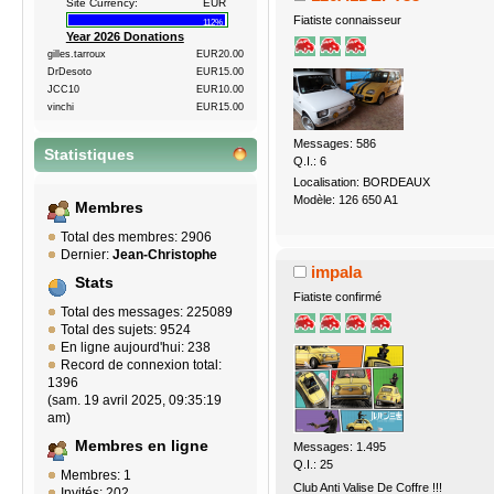
Site Currency:
EUR
Fiatiste connaisseur
112%
Year 2026 Donations
gilles.tarroux
EUR20.00
DrDesoto
EUR15.00
JCC10
EUR10.00
vinchi
EUR15.00
Messages: 586
Statistiques
Q.I.: 6
Localisation: BORDEAUX
Modèle: 126 650 A1
Membres
Total des membres: 2906
Dernier:
Jean-Christophe
impala
Stats
Fiatiste confirmé
Total des messages: 225089
Total des sujets: 9524
En ligne aujourd'hui: 238
Record de connexion total:
1396
(sam. 19 avril 2025, 09:35:19
am)
Membres en ligne
Messages: 1.495
Q.I.: 25
Membres: 1
Club Anti Valise De Coffre !!!
Invités: 202