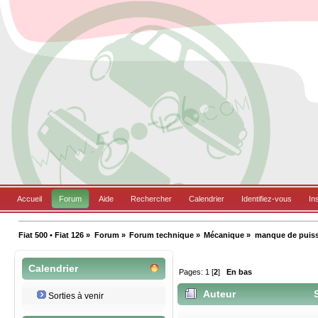
Accueil
Forum
Aide
Rechercher
Calendrier
Identifiez-vous
In
Fiat 500 • Fiat 126
»
Forum
»
Forum technique
»
Mécanique
»
manque de puiss
Calendrier
Pages:
1
[
2
]
En bas
Auteur
S
Sorties à venir