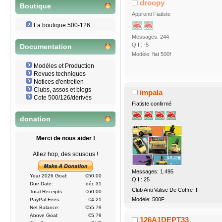
droopy
Boutique
Apprenti Fiatiste
La boutique 500-126
Messages: 244
Q.I.: -5
Documentation
Modèle: fiat 500f
Modèles et Production
Revues techniques
Notices d'entretien
Clubs, assos et blogs
impala
Cote 500/126/dérivés
Fiatiste confirmé
donation
Merci de nous aider !
Allez hop, des sousous !
Messages: 1.495
Year 2026 Goal:
€50.00
Q.I.: 25
Due Date:
déc 31
Club Anti Valise De Coffre !!!
Total Receipts:
€60.00
Modèle: 500F
PayPal Fees:
€4.21
Net Balance:
€55.79
Above Goal:
€5.79
126A1DEPT33