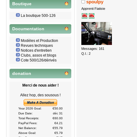
spoulpy
Boutique
Apprenti Fiatiste
La boutique 500-126
Documentation
Modèles et Production
Revues techniques
Messages: 161
Notices d'entretien
Q.I.: 2
Clubs, assos et blogs
Cote 500/126/dérivés
donation
Merci de nous aider !
Allez hop, des sousous !
Year 2026 Goal:
€50.00
Due Date:
déc 31
Total Receipts:
€60.00
PayPal Fees:
€4.21
Net Balance:
€55.79
Above Goal:
€5.79