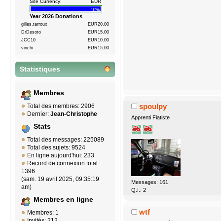
Site Currency:
EUR
112%
Year 2026 Donations
gilles.tarroux
EUR20.00
DrDesoto
EUR15.00
JCC10
EUR10.00
vinchi
EUR15.00
Statistiques
Membres
spoulpy
Total des membres: 2906
Dernier:
Jean-Christophe
Apprenti Fiatiste
Stats
Total des messages: 225089
Total des sujets: 9524
En ligne aujourd'hui: 233
Record de connexion total:
1396
(sam. 19 avril 2025, 09:35:19
Messages: 161
am)
Q.I.: 2
Membres en ligne
wtf
Membres: 1
Invités: 212