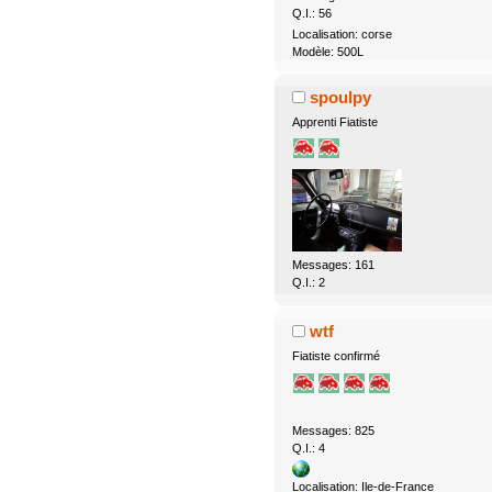
Q.I.: 56
Localisation: corse
Modèle: 500L
spoulpy
Apprenti Fiatiste
Messages: 161
Q.I.: 2
wtf
Fiatiste confirmé
Messages: 825
Q.I.: 4
Localisation: Ile-de-France