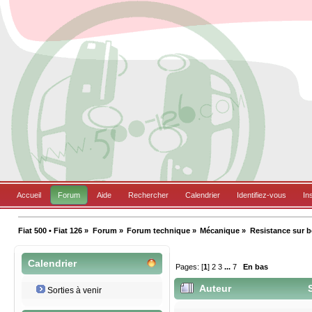
Accueil
Forum
Aide
Rechercher
Calendrier
Identifiez-vous
In
Fiat 500 • Fiat 126
»
Forum
»
Forum technique
»
Mécanique
»
Resistance sur 
Calendrier
Pages: [
1
]
2
3
...
7
En bas
Auteur
S
Sorties à venir