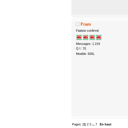
Fram
Fiatiste confirmé
Messages: 1.219
Q.I.: 31
Modèle: 500L
Pages: [
1
]
2
3
...
7
En haut