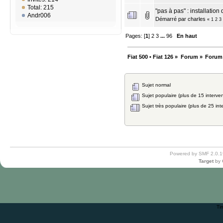
Total: 215
"pas à pas" : installatio
Andr006
Démarré par
charles
«
1
2
3
Pages: [
1
]
2
3
...
96
En haut
Fiat 500 • Fiat 126
»
Forum
»
Forum
Sujet normal
Sujet populaire (plus de 15 interven
Sujet très populaire (plus de 25 int
Powered by SMF 2.0.1
Target
by
Ti