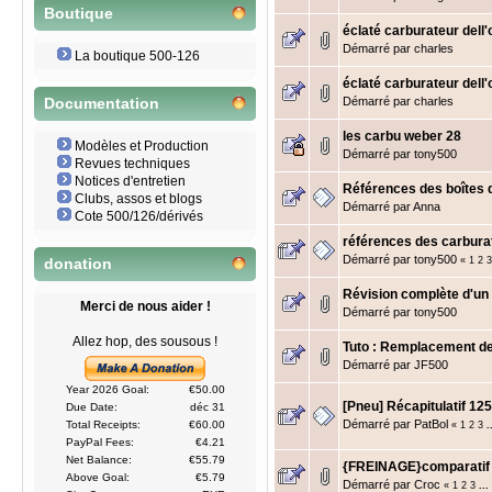
Boutique
éclaté carburateur dell'
Démarré par
charles
La boutique 500-126
éclaté carburateur dell'
Démarré par
charles
Documentation
les carbu weber 28
Modèles et Production
Démarré par
tony500
Revues techniques
Notices d'entretien
Références des boîtes 
Clubs, assos et blogs
Démarré par
Anna
Cote 500/126/dérivés
références des carbura
Démarré par
tony500
«
1
2
3
donation
Révision complète d'u
Merci de nous aider !
Démarré par
tony500
Allez hop, des sousous !
Tuto : Remplacement d
Démarré par
JF500
Year 2026 Goal:
€50.00
[Pneu] Récapitulatif 12
Due Date:
déc 31
Démarré par
PatBol
Total Receipts:
€60.00
«
1
2
3
.
PayPal Fees:
€4.21
Net Balance:
€55.79
{FREINAGE}comparatif 
Above Goal:
€5.79
Démarré par
Croc
«
1
2
3
...