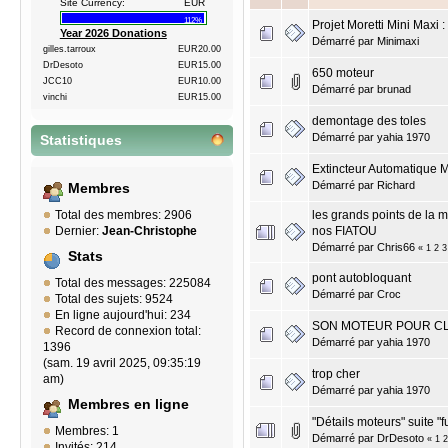
Site Currency:
EUR
112%
Projet Moretti Mini Maxi 
Year 2026 Donations
Démarré par
Minimaxi
gilles.tarroux
EUR20.00
DrDesoto
EUR15.00
650 moteur
JCC10
EUR10.00
Démarré par
brunad
vinchi
EUR15.00
demontage des toles
Démarré par
yahia 1970
Statistiques
Extincteur Automatique 
Démarré par
Richard
Membres
les grands points de la m
Total des membres: 2906
nos FIATOU
Dernier:
Jean-Christophe
Démarré par
Chris66
«
1
2
3
Stats
pont autobloquant
Total des messages: 225084
Démarré par
Croc
Total des sujets: 9524
En ligne aujourd'hui: 234
SON MOTEUR POUR C
Record de connexion total:
Démarré par
yahia 1970
1396
(sam. 19 avril 2025, 09:35:19
trop cher
am)
Démarré par
yahia 1970
Membres en ligne
"Détails moteurs" suite "f
Membres: 1
Démarré par
DrDesoto
«
1
2
Invités: 214