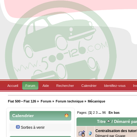
Accueil
Forum
Aide
Rechercher
Calendrier
Identifiez-vous
In
Fiat 500 • Fiat 126
»
Forum
»
Forum technique
»
Mécanique
Pages: [
1
]
2
3
...
96
En bas
Calendrier
Titre
/
Démarré pa
Sorties à venir
Centralisation des tuto
Démarré par
Gsage