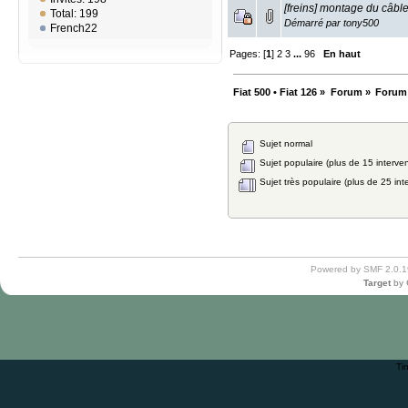
[freins] montage du câble
Total: 199
Démarré par
tony500
French22
Pages: [
1
]
2
3
...
96
En haut
Fiat 500 • Fiat 126
»
Forum
»
Forum
Sujet normal
Sujet populaire (plus de 15 interven
Sujet très populaire (plus de 25 int
Powered by SMF 2.0.1
Target
by
Ti