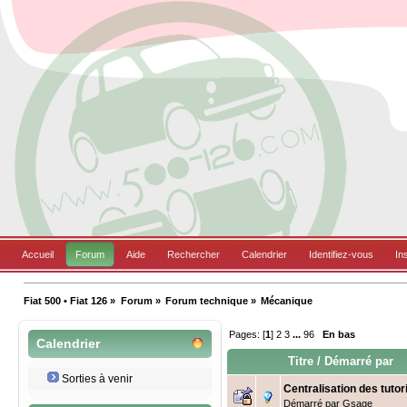
Accueil
Forum
Aide
Rechercher
Calendrier
Identifiez-vous
In
Fiat 500 • Fiat 126
»
Forum
»
Forum technique
»
Mécanique
Pages: [
1
]
2
3
...
96
En bas
Calendrier
Titre
/
Démarré par
Sorties à venir
Centralisation des tuto
Démarré par
Gsage