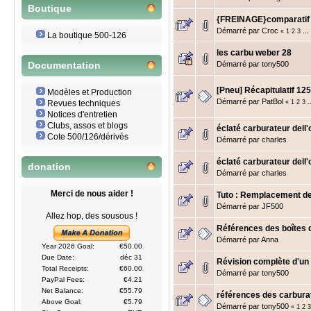
Boutique
{FREINAGE}comparatif 
Démarré par
Croc
«
1
2
3
...
La boutique 500-126
les carbu weber 28
Démarré par
tony500
Documentation
[Pneu] Récapitulatif 12
Modèles et Production
Démarré par
PatBol
«
1
2
3
.
Revues techniques
Notices d'entretien
Clubs, assos et blogs
éclaté carburateur dell'
Cote 500/126/dérivés
Démarré par
charles
éclaté carburateur dell'
donation
Démarré par
charles
Merci de nous aider !
Tuto : Remplacement d
Démarré par
JF500
Allez hop, des sousous !
Références des boîtes 
Démarré par
Anna
Year 2026 Goal:
€50.00
Due Date:
déc 31
Révision complète d'u
Total Receipts:
€60.00
Démarré par
tony500
PayPal Fees:
€4.21
Net Balance:
€55.79
références des carbura
Above Goal:
€5.79
Démarré par
tony500
«
1
2
3