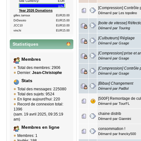
Site Currency:
EUR
112%
[Compression] Contrôle p
Year 2026 Donations
Démarré par
Les topolino
gilles.tarroux
EUR20.00
DrDesoto
EUR15.00
[boite de vitesse] Réfecti
JCC10
EUR10.00
Démarré par
Touring
vinchi
EUR15.00
[Culbuteurs] Réglage
Démarré par
Gsage
Statistiques
[Compression] prise et a
Démarré par
Gsage
Membres
Total des membres: 2906
[Compression] Contrôle p
Dernier:
Jean-Christophe
Démarré par
Gsage
Stats
[Bibax] Changement
Démarré par
PatBol
Total des messages: 225080
Total des sujets: 9524
[500F] Remontage de cu
En ligne aujourd'hui: 220
Démarré par
TourFL
Record de connexion total:
1396
chaine distrib
(sam. 19 avril 2025, 09:35:19
Démarré par Giannini
am)
Membres en ligne
consommation !
Démarré par
francky500
Membres: 1
Invités: 198