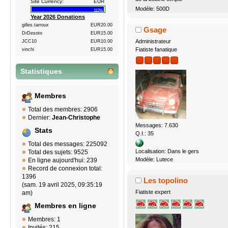
Site Currency:
EUR
Modèle: 500D
112%
Year 2026 Donations
gilles.tarroux
EUR20.00
Gsage
DrDesoto
EUR15.00
Administrateur
JCC10
EUR10.00
Fiatiste fanatique
vinchi
EUR15.00
Statistiques
Membres
Total des membres: 2906
Dernier:
Jean-Christophe
Messages: 7.630
Stats
Q.I.: 35
Total des messages: 225092
Localisation: Dans le gers
Total des sujets: 9525
Modèle: Lutece
En ligne aujourd'hui: 239
Record de connexion total:
1396
Les topolino
(sam. 19 avril 2025, 09:35:19
Fiatiste expert
am)
Membres en ligne
Membres: 1
Invités: 215