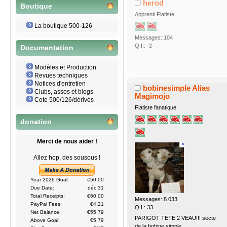
herod
Boutique
Apprenti Fiatiste
La boutique 500-126
Messages: 104
Q.I.: -2
Documentation
Modèles et Production
Revues techniques
Notices d'entretien
bobinesimple Alias
Clubs, assos et blogs
Magimojo
Cote 500/126/dérivés
Fiatiste fanatique
donation
Merci de nous aider !
Allez hop, des sousous !
Year 2026 Goal:
€50.00
Due Date:
déc 31
Total Receipts:
€60.00
Messages: 8.033
PayPal Fees:
€4.21
Q.I.: 33
Net Balance:
€55.79
PARIGOT TETE 2 VEAU!!! secte
Above Goal:
€5.79
de la bobine simple