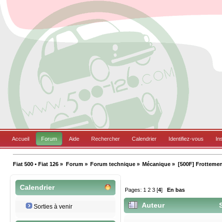
Accueil
Forum
Aide
Rechercher
Calendrier
Identifiez-vous
In
Fiat 500 • Fiat 126
»
Forum
»
Forum technique
»
Mécanique
»
[500F] Frottemen
Calendrier
Pages:
1
2
3
[
4
]
En bas
Auteur
S
Sorties à venir