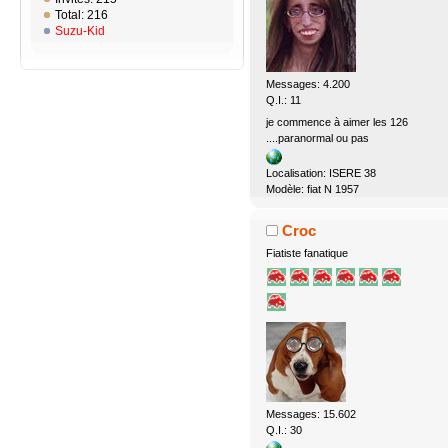
Total: 216
Suzu-Kid
Messages: 4.200
Q.I.: 11
je commence à aimer les 126
....paranormal ou pas
Localisation: ISERE 38
Modèle: fiat N 1957
Croc
Fiatiste fanatique
Messages: 15.602
Q.I.: 30