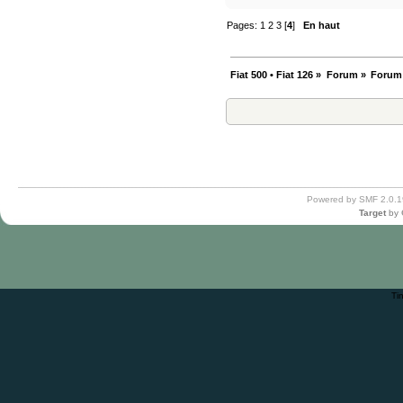
Pages:
1
2
3
[
4
]
En haut
Fiat 500 • Fiat 126
»
Forum
»
Forum
Powered by SMF 2.0.1
Target
by
Ti