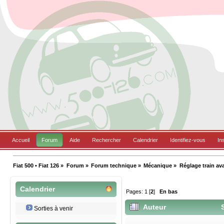
Accueil
Forum
Aide
Rechercher
Calendrier
Identifiez-vous
In
Fiat 500 • Fiat 126
»
Forum
»
Forum technique
»
Mécanique
»
Réglage train avant
Calendrier
Pages:
1
[
2
]
En bas
Auteur
S
Sorties à venir