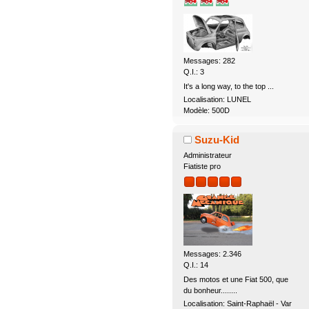
Messages: 282
Q.I.: 3
It's a long way, to the top ...
Localisation: LUNEL
Modèle: 500D
Suzu-Kid
Administrateur
Fiatiste pro
Messages: 2.346
Q.I.: 14
Des motos et une Fiat 500, que
du bonheur........
Localisation: Saint-Raphaël - Var