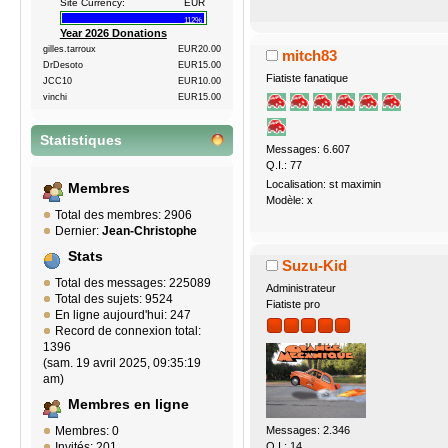
Site Currency:
EUR
112%
Year 2026 Donations
gilles.tarroux
EUR20.00
mitch83
DrDesoto
EUR15.00
Fiatiste fanatique
JCC10
EUR10.00
vinchi
EUR15.00
Statistiques
Messages: 6.607
Q.I.: 77
Localisation: st maximin
Membres
Modèle: x
Total des membres: 2906
Dernier:
Jean-Christophe
Stats
Suzu-Kid
Total des messages: 225089
Administrateur
Total des sujets: 9524
Fiatiste pro
En ligne aujourd'hui: 247
Record de connexion total:
1396
(sam. 19 avril 2025, 09:35:19
am)
Membres en ligne
Membres: 0
Messages: 2.346
Invités: 201
Q.I.: 14