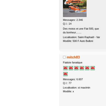
Messages: 2.346
Q.I.: 14
Des motos et une Fiat 500, que
du bonheur........
Localisation: Saint-Raphaël - Var
Modèle: 500 F Auto Bulloni
mitch83
Fiatiste fanatique
Messages: 6.607
Q.I.: 77
Localisation: st maximin
Modèle: x