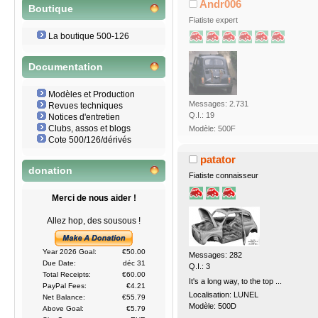
Andr006
Boutique
Fiatiste expert
La boutique 500-126
Documentation
Modèles et Production
Messages: 2.731
Revues techniques
Q.I.: 19
Notices d'entretien
Clubs, assos et blogs
Modèle: 500F
Cote 500/126/dérivés
patator
donation
Fiatiste connaisseur
Merci de nous aider !
Allez hop, des sousous !
Year 2026 Goal:
€50.00
Messages: 282
Due Date:
déc 31
Q.I.: 3
Total Receipts:
€60.00
It's a long way, to the top ...
PayPal Fees:
€4.21
Localisation: LUNEL
Net Balance:
€55.79
Modèle: 500D
Above Goal:
€5.79