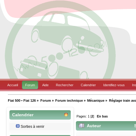
Accueil
Forum
Aide
Rechercher
Calendrier
Identifiez-vous
In
Fiat 500 • Fiat 126
»
Forum
»
Forum technique
»
Mécanique
»
Réglage train avant
Calendrier
Pages:
1
[
2
]
En bas
Auteur
S
Sorties à venir