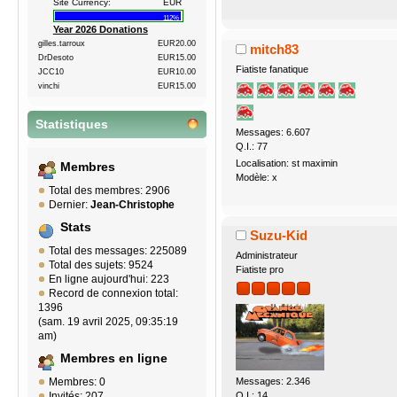
Site Currency:
EUR
112%
Year 2026 Donations
gilles.tarroux
EUR20.00
mitch83
DrDesoto
EUR15.00
Fiatiste fanatique
JCC10
EUR10.00
vinchi
EUR15.00
Statistiques
Messages: 6.607
Q.I.: 77
Localisation: st maximin
Membres
Modèle: x
Total des membres: 2906
Dernier:
Jean-Christophe
Stats
Suzu-Kid
Total des messages: 225089
Administrateur
Total des sujets: 9524
Fiatiste pro
En ligne aujourd'hui: 223
Record de connexion total:
1396
(sam. 19 avril 2025, 09:35:19
am)
Membres en ligne
Membres: 0
Messages: 2.346
Invités: 207
Q.I.: 14