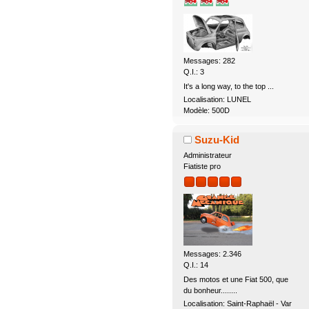
Messages: 282
Q.I.: 3
It's a long way, to the top ...
Localisation: LUNEL
Modèle: 500D
Suzu-Kid
Administrateur
Fiatiste pro
Messages: 2.346
Q.I.: 14
Des motos et une Fiat 500, que
du bonheur........
Localisation: Saint-Raphaël - Var