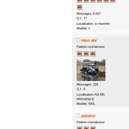
Messages: 6.607
Q.I.: 77
Localisation: st maximin
Modèle: x
nico aix
Fiatiste connaisseur
Messages: 326
Q.I.: 5
Localisation: AIX EN
PROVENCE
Modèle: 500L
patator
Fiatiste connaisseur