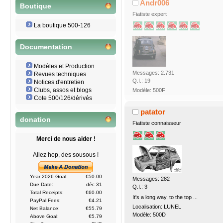
Andr006
Boutique
Fiatiste expert
La boutique 500-126
Documentation
Modèles et Production
Messages: 2.731
Revues techniques
Q.I.: 19
Notices d'entretien
Clubs, assos et blogs
Modèle: 500F
Cote 500/126/dérivés
patator
donation
Fiatiste connaisseur
Merci de nous aider !
Allez hop, des sousous !
Year 2026 Goal:
€50.00
Messages: 282
Due Date:
déc 31
Q.I.: 3
Total Receipts:
€60.00
It's a long way, to the top ...
PayPal Fees:
€4.21
Localisation: LUNEL
Net Balance:
€55.79
Modèle: 500D
Above Goal:
€5.79