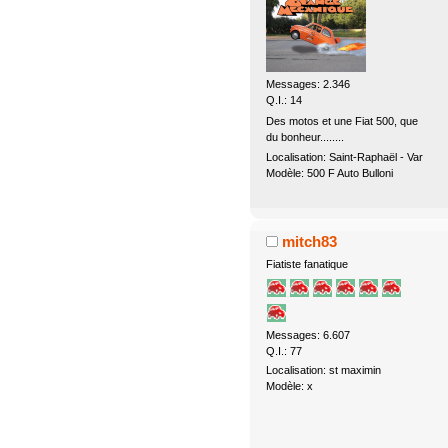
Messages: 2.346
Q.I.: 14
Des motos et une Fiat 500, que
du bonheur........
Localisation: Saint-Raphaël - Var
Modèle: 500 F Auto Bulloni
mitch83
Fiatiste fanatique
Messages: 6.607
Q.I.: 77
Localisation: st maximin
Modèle: x