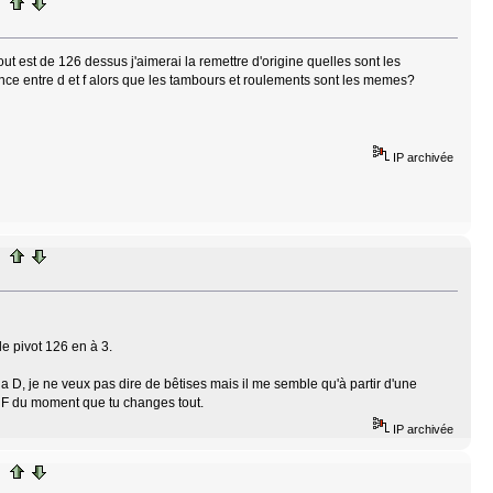
ut est de 126 dessus j'aimerai la remettre d'origine quelles sont les
rence entre d et f alors que les tambours et roulements sont les memes?
IP archivée
le pivot 126 en à 3.
r la D, je ne veux pas dire de bêtises mais il me semble qu'à partir d'une
r en F du moment que tu changes tout.
IP archivée