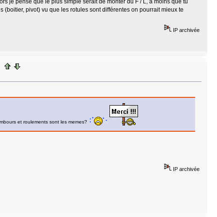
lors je pense que le plus simple serait de monter du F / L, à moins que tu
(boitier, pivot) vu que les rotules sont différentes on pourrait mieux te
IP archivée
s tambours et roulements sont les memes?
IP archivée