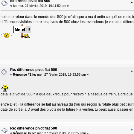
difference pivot fiat 500
«
le:
mer. 27 février 2019, 19:11:52 pm »
hello de retour dans le monde des 500 je m'attaque a ma d enfin ce qu'il en reste,to
différences visibles entre les pivots de 500 chez les revendeurs je vois des diffe
Re: difference pivot fiat 500
«
Réponse #1 le:
mer. 27 février 2019, 19:33:58 pm »
deja le pivot de 500 n'a que deux trous pour recevoir la flasque de frein, alors que 
entre D et F la différence se fait au niveau du trou qui reçois la rotule plus petit su
date de sortie la D avait des pivots de la future F à vérifier, tu peux aussi passe
Re: difference pivot fiat 500
«
Réponse #2 le:
mer. 27 février 2019, 20:21:50 pm »