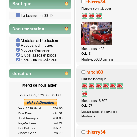
thierry34
Boutique
Fiatiste connaisseur
La boutique 500-126
Documentation
Modèles et Production
Revues techniques
Messages: 492
Notices d'entretien
Q.I.: 3
Clubs, assos et blogs
Modèle: 500D gamine
Cote 500/126/dérivés
mitch83
donation
Fiatiste fanatique
Merci de nous aider !
Allez hop, des sousous !
Messages: 6.607
Q.I.: 77
Year 2026 Goal:
€50.00
Localisation: st maximin
Due Date:
déc 31
Modèle: x
Total Receipts:
€60.00
PayPal Fees:
€4.21
Net Balance:
€55.79
thierry34
Above Goal:
€5.79