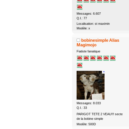
Messages: 6.607
Q.I.: 77
Localisation: st maximin
Modèle: x
bobinesimple Alias
Magimojo
Fiatiste fanatique
Messages: 8.033
Q.I.: 33
PARIGOT TETE 2 VEAU!!! secte
de la bobine simple
Modèle: 500D