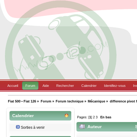
Accueil
Forum
Aide
Rechercher
Calendrier
Identifiez-vous
In
Fiat 500 • Fiat 126
»
Forum
»
Forum technique
»
Mécanique
»
difference pivot f
Calendrier
Pages: [
1
]
2
3
En bas
Auteur
S
Sorties à venir