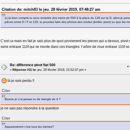
Citation de: mitch83 le jeu. 28 février 2019, 07:48:27 am
si j'ai bien compris tu veux remettre des trains de 500 à la place du 126 sur ta D, alors je p
pièces entre D / F et 126, tu pourrais faire des photos des rotules (boitier, pivot) vu que les ro
C’est ca mais en fait je sais plus de quoi provienent les pieces qui a dessus, pivot
serie entraxe 110f qui se monte dans ces triangles l’arbre de roue entraxe 110f s
Re: difference pivot fiat 500
«
Réponse #11 le:
jeu. 28 février 2019, 21:52:07 pm »
là je suis perdu !!
Citer
Bizarre je n’ai jamais vu de triangle de d ?
je ne sais pas répondre à ta question
Citer
Apparamemnt c’est tous les memes?