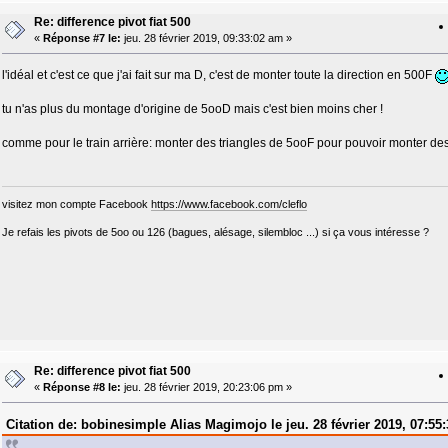
Re: difference pivot fiat 500
«
Réponse #7 le:
jeu. 28 février 2019, 09:33:02 am »
l'idéal et c'est ce que j'ai fait sur ma D, c'est de monter toute la direction en 500F
tu n'as plus du montage d'origine de 5ooD mais c'est bien moins cher !
comme pour le train arrière: monter des triangles de 5ooF pour pouvoir monter de
visitez mon compte Facebook
https://www.facebook.com/cleflo
Je refais les pivots de 5oo ou 126 (bagues, alésage, silembloc ...) si ça vous intéresse ?
Re: difference pivot fiat 500
«
Réponse #8 le:
jeu. 28 février 2019, 20:23:06 pm »
Citation de: bobinesimple Alias Magimojo le jeu. 28 février 2019, 07:55