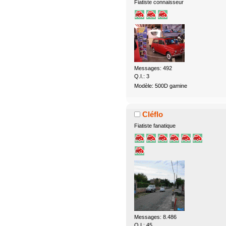
Fiatiste connaisseur
Messages: 492
Q.I.: 3
Modèle: 500D gamine
Cléflo
Fiatiste fanatique
Messages: 8.486
Q.I.: 45