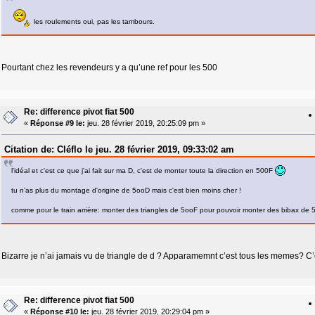
les roulements oui, pas les tambours.
Pourtant chez les revendeurs y a qu’une ref pour les 500
Re: difference pivot fiat 500
«
Réponse #9 le:
jeu. 28 février 2019, 20:25:09 pm »
Citation de: Cléflo le jeu. 28 février 2019, 09:33:02 am
l'idéal et c'est ce que j'ai fait sur ma D, c'est de monter toute la direction en 500F
tu n'as plus du montage d'origine de 5ooD mais c'est bien moins cher !
comme pour le train arrière: monter des triangles de 5ooF pour pouvoir monter des bibax de 
Bizarre je n’ai jamais vu de triangle de d ? Apparamemnt c’est tous les memes? C’e
Re: difference pivot fiat 500
«
Réponse #10 le:
jeu. 28 février 2019, 20:29:04 pm »