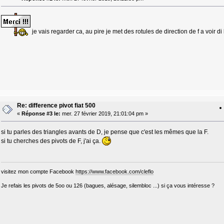
je vais regarder ca, au pire je met des rotules de direction de f a voir 
Re: difference pivot fiat 500
«
Réponse #3 le:
mer. 27 février 2019, 21:01:04 pm »
si tu parles des triangles avants de D, je pense que c'est les mêmes que la F.
si tu cherches des pivots de F, j'ai ça.
visitez mon compte Facebook
https://www.facebook.com/cleflo
Je refais les pivots de 5oo ou 126 (bagues, alésage, silembloc ...) si ça vous intéresse ?