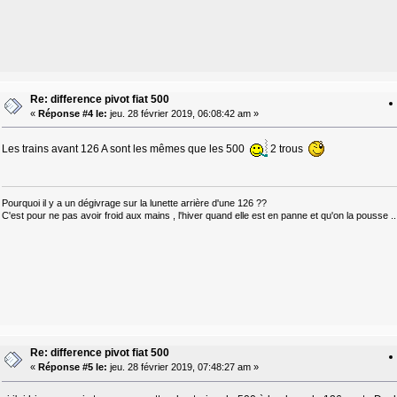
Re: difference pivot fiat 500
«
Réponse #4 le:
jeu. 28 février 2019, 06:08:42 am »
Les trains avant 126 A sont les mêmes que les 500
2 trous
Pourquoi il y a un dégivrage sur la lunette arrière d'une 126 ??
C'est pour ne pas avoir froid aux mains , l'hiver quand elle est en panne et qu'on la pousse ..
Re: difference pivot fiat 500
«
Réponse #5 le:
jeu. 28 février 2019, 07:48:27 am »