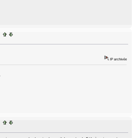
IP archivée
.