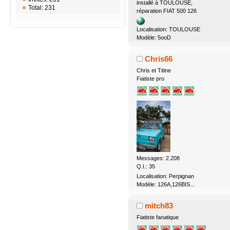
installé à TOULOUSE,
Total: 231
réparation FIAT 500 126
Localisation: TOULOUSE
Modèle: 5ooD
Chris66
Chris et Titine
Fiatiste pro
Messages: 2.208
Q.I.: 35
Localisation: Perpignan
Modèle: 126A,126BIS...
mitch83
Fiatiste fanatique