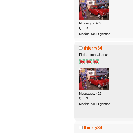
Messages: 492
Q.I.: 3
Modèle: 500D gamine
thierry34
Fiatiste connaisseur
Messages: 492
Q.I.: 3
Modèle: 500D gamine
thierry34