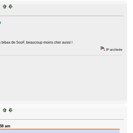
s bibax de 5ooF, beaucoup moins cher aussi !
IP archivée
:38 am