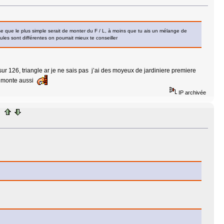
ense que le plus simple serait de monter du F / L, à moins que tu ais un mélange de
tules sont différentes on pourrait mieux te conseiller
 sur 126, triangle ar je ne sais pas j’ai des moyeux de jardiniere premiere
e monte aussi
IP archivée