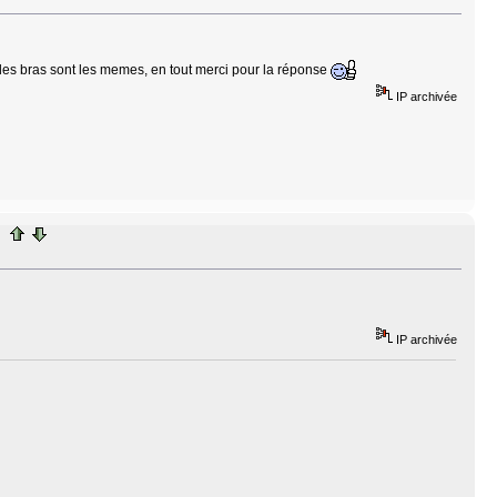
di les bras sont les memes, en tout merci pour la réponse
IP archivée
IP archivée