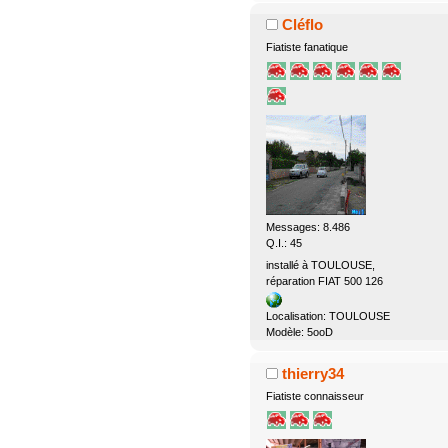
Cléflo
Fiatiste fanatique
Messages: 8.486
Q.I.: 45
installé à TOULOUSE,
réparation FIAT 500 126
Localisation: TOULOUSE
Modèle: 5ooD
thierry34
Fiatiste connaisseur