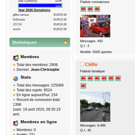
Site Currency:
EUR
Fiatiste connaisseur
112%
Year 2026 Donations
gilles.tarroux
EUR20.00
DrDesoto
EUR15.00
JCC10
EUR10.00
vinchi
EUR15.00
Messages: 492
Statistiques
Q.I.: 3
Modèle: 500D gamine
Membres
Cléflo
Total des membres: 2906
Dernier:
Jean-Christophe
Fiatiste fanatique
Stats
Total des messages: 225089
Total des sujets: 9524
En ligne aujourd'hui: 234
Record de connexion total:
1396
(sam. 19 avril 2025, 09:35:19
am)
Membres en ligne
Messages: 8.486
Membres: 0
Q.I.: 45
Invités: 231