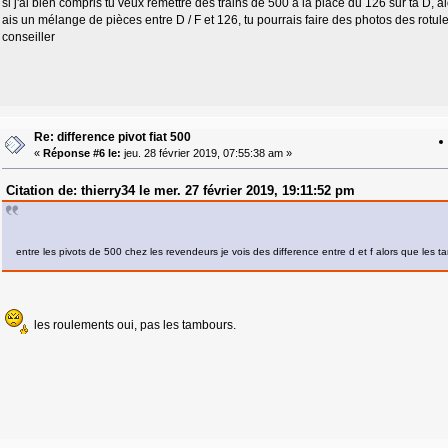
si j'ai bien compris tu veux remettre des trains de 500 à la place du 126 sur ta D, a
ais un mélange de pièces entre D / F et 126, tu pourrais faire des photos des rotules 
conseiller
Re: difference pivot fiat 500
«
Réponse #6 le:
jeu. 28 février 2019, 07:55:38 am »
Citation de: thierry34 le mer. 27 février 2019, 19:11:52 pm
entre les pivots de 500 chez les revendeurs je vois des difference entre d et f alors que le
les roulements oui, pas les tambours.