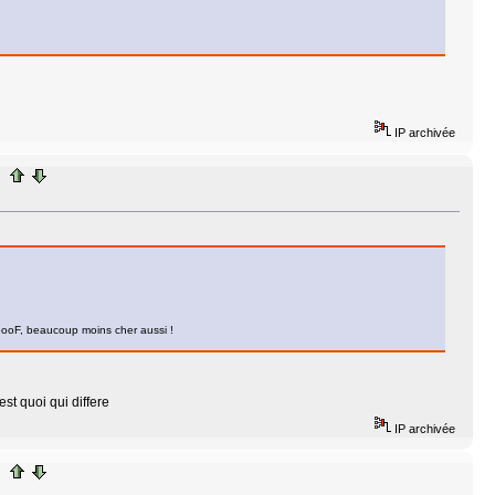
IP archivée
5ooF, beaucoup moins cher aussi !
st quoi qui differe
IP archivée