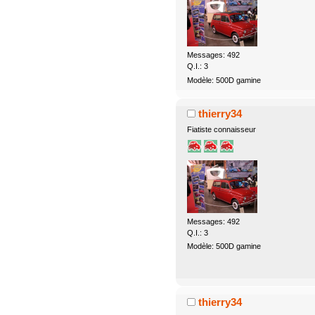
Messages: 492
Q.I.: 3
Modèle: 500D gamine
thierry34
Fiatiste connaisseur
Messages: 492
Q.I.: 3
Modèle: 500D gamine
thierry34