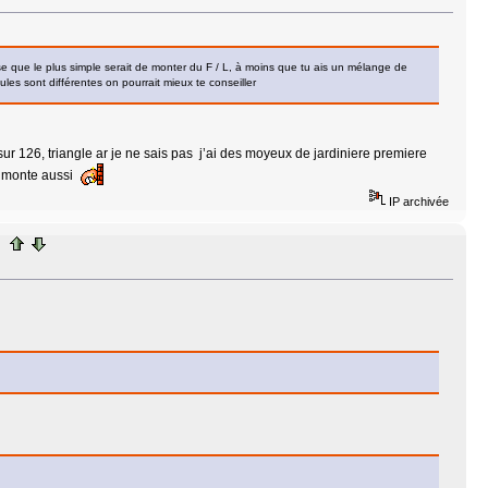
ense que le plus simple serait de monter du F / L, à moins que tu ais un mélange de
tules sont différentes on pourrait mieux te conseiller
 sur 126, triangle ar je ne sais pas j’ai des moyeux de jardiniere premiere
e monte aussi
IP archivée