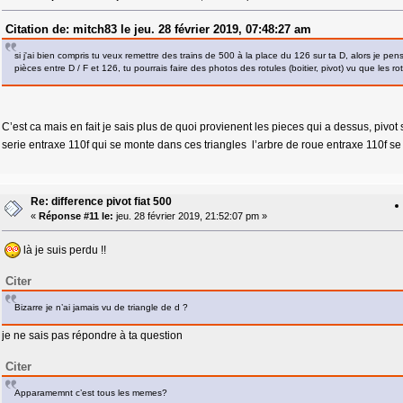
Citation de: mitch83 le jeu. 28 février 2019, 07:48:27 am
si j'ai bien compris tu veux remettre des trains de 500 à la place du 126 sur ta D, alors je p
pièces entre D / F et 126, tu pourrais faire des photos des rotules (boitier, pivot) vu que les ro
C’est ca mais en fait je sais plus de quoi provienent les pieces qui a dessus, pivot
serie entraxe 110f qui se monte dans ces triangles l’arbre de roue entraxe 110f s
Re: difference pivot fiat 500
«
Réponse #11 le:
jeu. 28 février 2019, 21:52:07 pm »
là je suis perdu !!
Citer
Bizarre je n’ai jamais vu de triangle de d ?
je ne sais pas répondre à ta question
Citer
Apparamemnt c’est tous les memes?