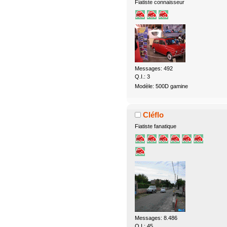
Fiatiste connaisseur
Messages: 492
Q.I.: 3
Modèle: 500D gamine
Cléflo
Fiatiste fanatique
Messages: 8.486
Q.I.: 45