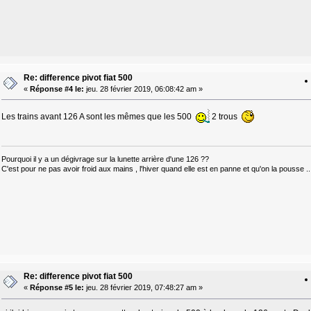
Re: difference pivot fiat 500
«
Réponse #4 le:
jeu. 28 février 2019, 06:08:42 am »
Les trains avant 126 A sont les mêmes que les 500
2 trous
Pourquoi il y a un dégivrage sur la lunette arrière d'une 126 ??
C'est pour ne pas avoir froid aux mains , l'hiver quand elle est en panne et qu'on la pousse ..
Re: difference pivot fiat 500
«
Réponse #5 le:
jeu. 28 février 2019, 07:48:27 am »