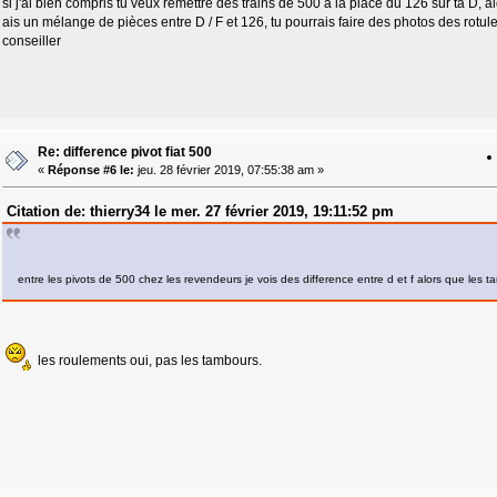
si j'ai bien compris tu veux remettre des trains de 500 à la place du 126 sur ta D, a
ais un mélange de pièces entre D / F et 126, tu pourrais faire des photos des rotules 
conseiller
Re: difference pivot fiat 500
«
Réponse #6 le:
jeu. 28 février 2019, 07:55:38 am »
Citation de: thierry34 le mer. 27 février 2019, 19:11:52 pm
entre les pivots de 500 chez les revendeurs je vois des difference entre d et f alors que le
les roulements oui, pas les tambours.