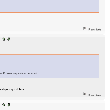
IP archivée
5ooF, beaucoup moins cher aussi !
st quoi qui differe
IP archivée