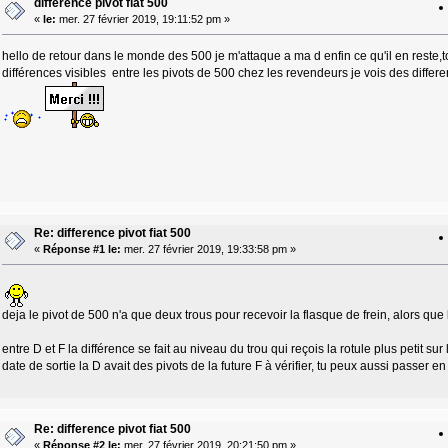
difference pivot fiat 500
«
le:
mer. 27 février 2019, 19:11:52 pm »
hello de retour dans le monde des 500 je m'attaque a ma d enfin ce qu'il en reste,to
différences visibles entre les pivots de 500 chez les revendeurs je vois des diffe
Re: difference pivot fiat 500
«
Réponse #1 le:
mer. 27 février 2019, 19:33:58 pm »
deja le pivot de 500 n'a que deux trous pour recevoir la flasque de frein, alors que 
entre D et F la différence se fait au niveau du trou qui reçois la rotule plus petit su
date de sortie la D avait des pivots de la future F à vérifier, tu peux aussi passe
Re: difference pivot fiat 500
«
Réponse #2 le:
mer. 27 février 2019, 20:21:50 pm »