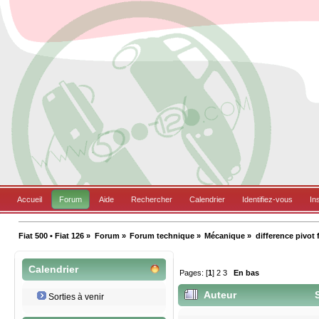
Accueil
Forum
Aide
Rechercher
Calendrier
Identifiez-vous
In
Fiat 500 • Fiat 126
»
Forum
»
Forum technique
»
Mécanique
»
difference pivot f
Calendrier
Pages: [
1
]
2
3
En bas
Auteur
S
Sorties à venir