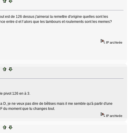
ut est de 126 dessus j'aimerai la remettre d'origine quelles sont les
rence entre d et f alors que les tambours et roulements sont les memes?
IP archivée
le pivot 126 en à 3.
r la D, je ne veux pas dire de bêtises mais il me semble qu'à partir d'une
r en F du moment que tu changes tout.
IP archivée