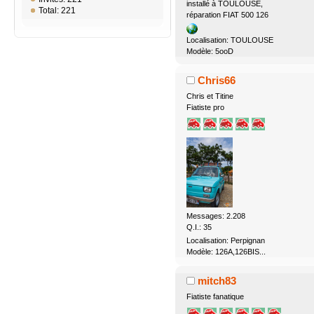
installé à TOULOUSE,
Total: 221
réparation FIAT 500 126
Localisation: TOULOUSE
Modèle: 5ooD
Chris66
Chris et Titine
Fiatiste pro
Messages: 2.208
Q.I.: 35
Localisation: Perpignan
Modèle: 126A,126BIS...
mitch83
Fiatiste fanatique