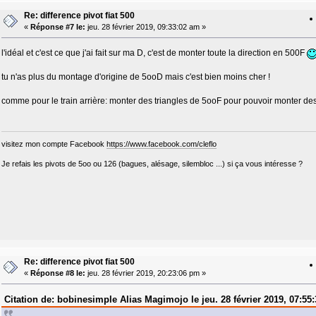
Re: difference pivot fiat 500
«
Réponse #7 le:
jeu. 28 février 2019, 09:33:02 am »
l'idéal et c'est ce que j'ai fait sur ma D, c'est de monter toute la direction en 500F
tu n'as plus du montage d'origine de 5ooD mais c'est bien moins cher !
comme pour le train arrière: monter des triangles de 5ooF pour pouvoir monter de
visitez mon compte Facebook
https://www.facebook.com/cleflo
Je refais les pivots de 5oo ou 126 (bagues, alésage, silembloc ...) si ça vous intéresse ?
Re: difference pivot fiat 500
«
Réponse #8 le:
jeu. 28 février 2019, 20:23:06 pm »
Citation de: bobinesimple Alias Magimojo le jeu. 28 février 2019, 07:55