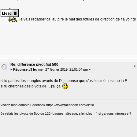
je vais regarder ca, au pire je met des rotules de direction de f a voir 
Re: difference pivot fiat 500
«
Réponse #3 le:
mer. 27 février 2019, 21:01:04 pm »
si tu parles des triangles avants de D, je pense que c'est les mêmes que la F.
si tu cherches des pivots de F, j'ai ça.
visitez mon compte Facebook
https://www.facebook.com/cleflo
Je refais les pivots de 5oo ou 126 (bagues, alésage, silembloc ...) si ça vous intéresse ?