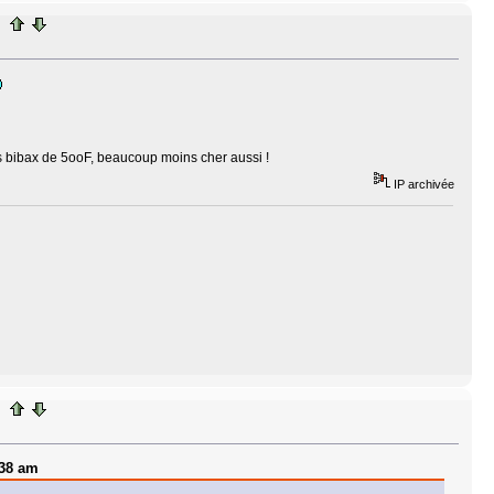
s bibax de 5ooF, beaucoup moins cher aussi !
IP archivée
:38 am