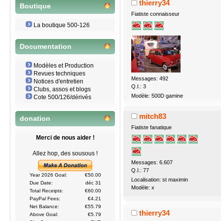
thierry34
Boutique
Fiatiste connaisseur
La boutique 500-126
Documentation
Modèles et Production
Revues techniques
Messages: 492
Notices d'entretien
Q.I.: 3
Clubs, assos et blogs
Modèle: 500D gamine
Cote 500/126/dérivés
mitch83
donation
Fiatiste fanatique
Merci de nous aider !
Allez hop, des sousous !
Messages: 6.607
Q.I.: 77
Year 2026 Goal:
€50.00
Localisation: st maximin
Due Date:
déc 31
Modèle: x
Total Receipts:
€60.00
PayPal Fees:
€4.21
Net Balance:
€55.79
thierry34
Above Goal:
€5.79