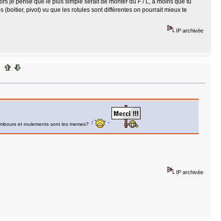
lors je pense que le plus simple serait de monter du F / L, à moins que tu
(boitier, pivot) vu que les rotules sont différentes on pourrait mieux te
IP archivée
s tambours et roulements sont les memes?
IP archivée