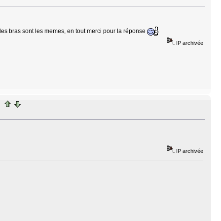
di les bras sont les memes, en tout merci pour la réponse
IP archivée
IP archivée