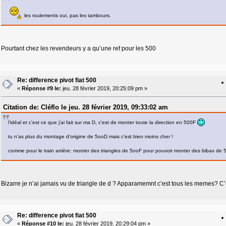
les roulements oui, pas les tambours.
Pourtant chez les revendeurs y a qu’une ref pour les 500
Re: difference pivot fiat 500
«
Réponse #9 le:
jeu. 28 février 2019, 20:25:09 pm »
Citation de: Cléflo le jeu. 28 février 2019, 09:33:02 am
l'idéal et c'est ce que j'ai fait sur ma D, c'est de monter toute la direction en 500F
tu n'as plus du montage d'origine de 5ooD mais c'est bien moins cher !
comme pour le train arrière: monter des triangles de 5ooF pour pouvoir monter des bibax de 
Bizarre je n’ai jamais vu de triangle de d ? Apparamemnt c’est tous les memes? C’e
Re: difference pivot fiat 500
«
Réponse #10 le:
jeu. 28 février 2019, 20:29:04 pm »