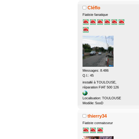
Cléflo
Fiatiste fanatique
Messages: 8.486
Q.I.: 45
installé à TOULOUSE,
réparation FIAT 500 126
Localisation: TOULOUSE
Modèle: 5ooD
thierry34
Fiatiste connaisseur