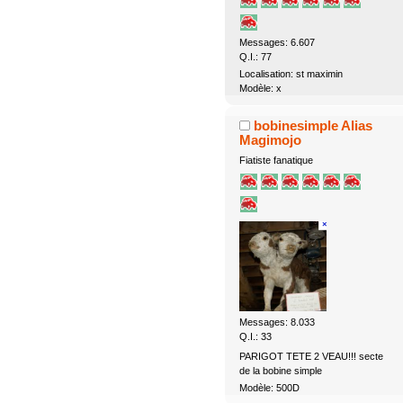
Messages: 6.607
Q.I.: 77
Localisation: st maximin
Modèle: x
bobinesimple Alias
Magimojo
Fiatiste fanatique
Messages: 8.033
Q.I.: 33
PARIGOT TETE 2 VEAU!!! secte
de la bobine simple
Modèle: 500D