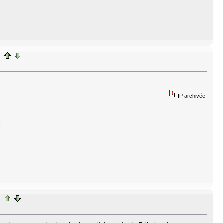
IP archivée
.