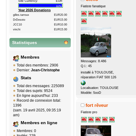
Site Currency:
EUR
Fiatiste fanatique
112%
Year 2026 Donations
gilles.tarroux
EUR20.00
DrDesoto
EUR15.00
JCC10
EUR10.00
vinchi
EUR15.00
Statistiques
Membres
Messages: 8.486
Total des membres: 2906
Q.I.: 45
Dernier:
Jean-Christophe
installé à TOULOUSE,
réparation FIAT 500 126
Stats
Total des messages: 225089
Localisation: TOULOUSE
Total des sujets: 9524
Modèle: 5ooD
En ligne aujourd'hui: 233
Record de connexion total:
fort rêveur
1396
(sam. 19 avril 2025, 09:35:19
Fiatiste pro
am)
Membres en ligne
Membres: 0
Invités: 229