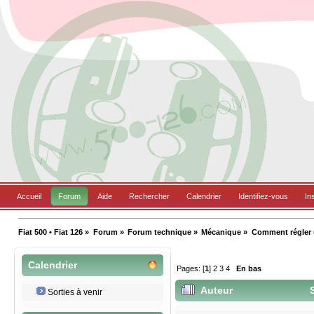
Accueil
Forum
Aide
Rechercher
Calendrier
Identifiez-vous
In
Fiat 500 • Fiat 126
»
Forum
»
Forum technique
»
Mécanique
»
Comment régler 
Calendrier
Pages: [
1
]
2
3
4
En bas
Auteur
S
Sorties à venir