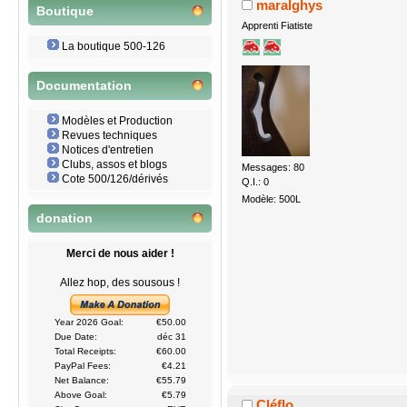
maralghys
Boutique
Apprenti Fiatiste
La boutique 500-126
Documentation
Modèles et Production
Revues techniques
Notices d'entretien
Clubs, assos et blogs
Messages: 80
Cote 500/126/dérivés
Q.I.: 0
Modèle: 500L
donation
Merci de nous aider !
Allez hop, des sousous !
Year 2026 Goal:
€50.00
Due Date:
déc 31
Total Receipts:
€60.00
PayPal Fees:
€4.21
Net Balance:
€55.79
Above Goal:
€5.79
Cléflo