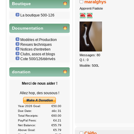
maralghys
Boutique
Apprenti Fiatiste
La boutique 500-126
Documentation
Modèles et Production
Revues techniques
Notices d'entretien
Clubs, assos et blogs
Messages: 80
Cote 500/126/dérivés
Q.I.: 0
Modèle: 500L
donation
Merci de nous aider !
Allez hop, des sousous !
Year 2026 Goal:
€50.00
Due Date:
déc 31
Total Receipts:
€60.00
PayPal Fees:
€4.21
Net Balance:
€55.79
Above Goal:
€5.79
Cléflo