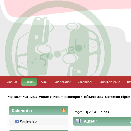
Accueil
Forum
Aide
Rechercher
Calendrier
Identifiez-vous
In
Fiat 500 • Fiat 126
»
Forum
»
Forum technique
»
Mécanique
»
Comment régler 
Calendrier
Pages: [
1
]
2
3
4
En bas
Auteur
S
Sorties à venir