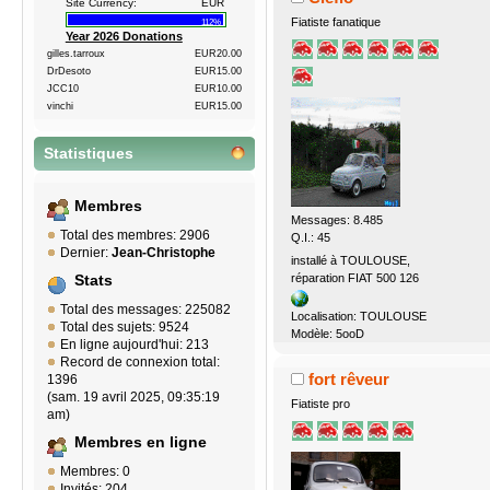
Site Currency:
EUR
Fiatiste fanatique
112%
Year 2026 Donations
gilles.tarroux
EUR20.00
DrDesoto
EUR15.00
JCC10
EUR10.00
vinchi
EUR15.00
Statistiques
Membres
Messages: 8.485
Total des membres: 2906
Q.I.: 45
Dernier:
Jean-Christophe
installé à TOULOUSE,
réparation FIAT 500 126
Stats
Total des messages: 225082
Localisation: TOULOUSE
Total des sujets: 9524
Modèle: 5ooD
En ligne aujourd'hui: 213
Record de connexion total:
fort rêveur
1396
(sam. 19 avril 2025, 09:35:19
Fiatiste pro
am)
Membres en ligne
Membres: 0
Invités: 204