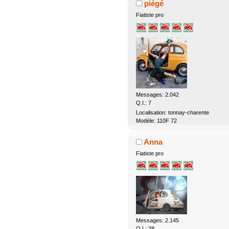
piégé
Fiatiste pro
Messages: 2.042
Q.I.: 7
Localisation: tonnay-charente
Modèle: 110F 72
Anna
Fiatiste pro
Messages: 2.145
Q.I.: 28