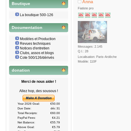
Anna
Boutique
Fiatiste pro
La boutique 500-126
Documentation
Modèles et Production
Revues techniques
Messages: 2.145
Notices d'entretien
Q.I.: 28
Clubs, assos et blogs
Localisation: Paris-Ardèche
Cote 500/126/dérivés
Modèle: 110F
donation
Merci de nous aider !
Allez hop, des sousous !
Year 2026 Goal:
€50.00
Due Date:
déc 31
Total Receipts:
€60.00
PayPal Fees:
€4.21
Net Balance:
€55.79
Above Goal:
€5.79