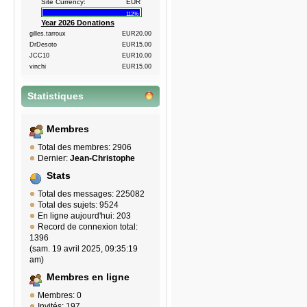
Site Currency:
EUR
112%
Year 2026 Donations
gilles.tarroux
EUR20.00
DrDesoto
EUR15.00
JCC10
EUR10.00
vinchi
EUR15.00
Statistiques
Membres
Total des membres: 2906
Dernier:
Jean-Christophe
Stats
Total des messages: 225082
Total des sujets: 9524
En ligne aujourd'hui: 203
Record de connexion total:
1396
(sam. 19 avril 2025, 09:35:19
am)
Membres en ligne
Membres: 0
Invités: 197