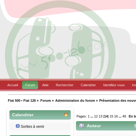
Accueil
Forum
Aide
Rechercher
Calendrier
Identifiez-vous
In
Fiat 500 • Fiat 126
»
Forum
»
Administration du forum
»
Présentation des nou
Calendrier
Pages:
1
...
12
13
[
14
]
15
16
...
49
En 
Auteur
S
Sorties à venir