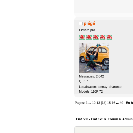
piégé
Fiatiste pro
Messages: 2.042
Q.I.: 7
Localisation: tonnay-charente
Modèle: 110F 72
Pages:
1
...
12
13
[
14
]
15
16
...
49
En h
Fiat 500 • Fiat 126
»
Forum
»
Admini