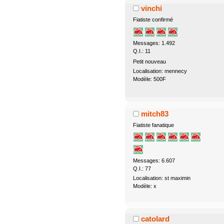
vinchi
Fiatiste confirmé
Messages: 1.492
Q.I.: 11
Petit nouveau
Localisation: mennecy
Modèle: 500F
mitch83
Fiatiste fanatique
Messages: 6.607
Q.I.: 77
Localisation: st maximin
Modèle: x
catolard