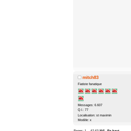
mitch83
Fiatiste fanatique
Messages: 6.607
Q.I.: 77
Localisation: st maximin
Modèle: x
Pages:
1
...
62
63
[
64
]
En haut