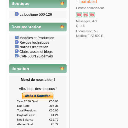
catolard
Boutique
Fiatiste connaisseur
La boutique 500-126
Messages: 471
Q.I.: 3
Documentation
Localisation: 58
Modèle: FIAT 500 R
Modèles et Production
Revues techniques
Notices d'entretien
Clubs, assos et blogs
Cote 500/126/dérivés
donation
Merci de nous aider !
Allez hop, des sousous !
Year 2026 Goal:
€50.00
Due Date:
déc 31
Total Receipts:
€60.00
PayPal Fees:
€4.21
Net Balance:
€55.79
Above Goal:
€5.79