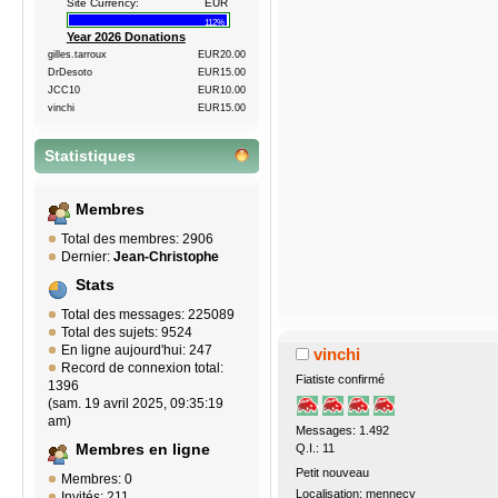
Site Currency:
EUR
112%
Year 2026 Donations
gilles.tarroux
EUR20.00
DrDesoto
EUR15.00
JCC10
EUR10.00
vinchi
EUR15.00
Statistiques
Membres
Total des membres: 2906
Dernier:
Jean-Christophe
Stats
Total des messages: 225089
Total des sujets: 9524
En ligne aujourd'hui: 247
vinchi
Record de connexion total:
Fiatiste confirmé
1396
(sam. 19 avril 2025, 09:35:19
am)
Messages: 1.492
Membres en ligne
Q.I.: 11
Petit nouveau
Membres: 0
Localisation: mennecy
Invités: 211