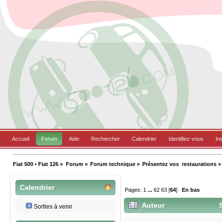
Accueil
Forum
Aide
Rechercher
Calendrier
Identifiez-vous
In
Fiat 500 • Fiat 126
»
Forum
»
Forum technique
»
Présentez vos  restaurations
»
Calendrier
Pages:
1
...
62
63
[
64
]
En bas
Auteur
S
Sorties à venir