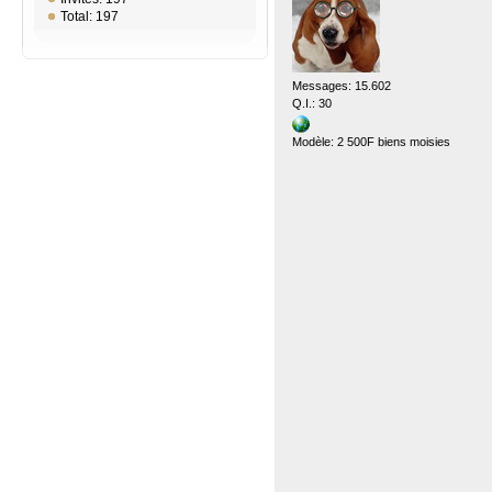
Total: 197
Messages: 15.602
Q.I.: 30
Modèle: 2 500F biens moisies