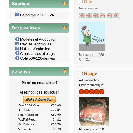
Oliv
Boutique
Fiatiste expert
La boutique 500-126
Documentation
Modèles et Production
Revues techniques
Notices d'entretien
Clubs, assos et blogs
Messages: 4.936
Cote 500/126/dérivés
Q.I.: 22
donation
Gsage
Administrateur
Merci de nous aider !
Fiatiste fanatique
Allez hop, des sousous !
Year 2026 Goal:
€50.00
Due Date:
déc 31
Total Receipts:
€60.00
PayPal Fees:
€4.21
Net Balance:
€55.79
Messages: 7.630
Above Goal:
€5.79