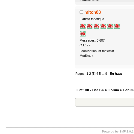
mitch83
Fiatiste fanatique
Messages: 6.607
Q.I.: 77
Localisation: st maximin
Modèle: x
Pages:
1
2
[
3
]
4
5
...
9
En haut
Fiat 500 • Fiat 126
»
Forum
»
Forum
Powered by SMF 2.0.1