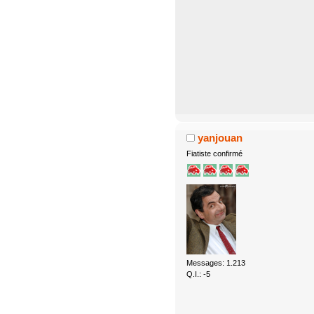
yanjouan
Fiatiste confirmé
Messages: 1.213
Q.I.: -5