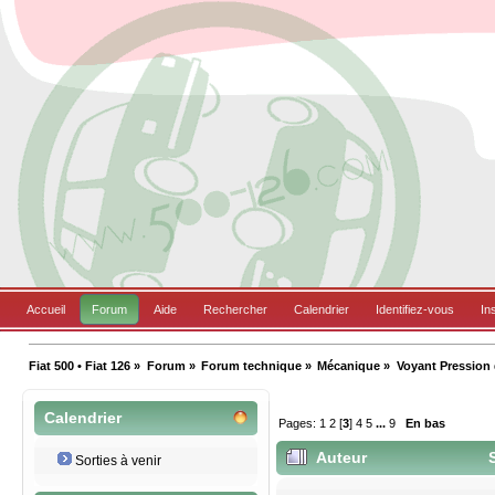
Accueil
Forum
Aide
Rechercher
Calendrier
Identifiez-vous
In
Fiat 500 • Fiat 126
»
Forum
»
Forum technique
»
Mécanique
»
Voyant Pression 
Calendrier
Pages:
1
2
[
3
]
4
5
...
9
En bas
Auteur
S
Sorties à venir