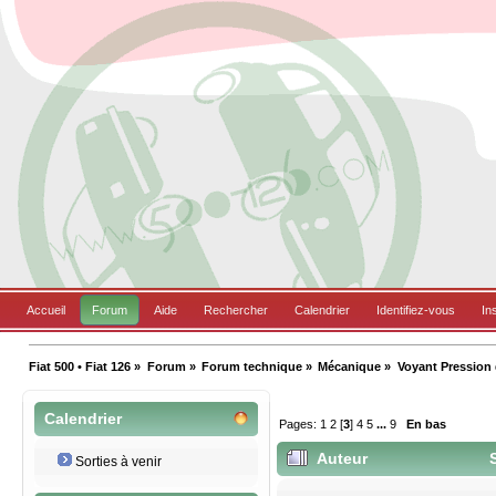
Accueil
Forum
Aide
Rechercher
Calendrier
Identifiez-vous
In
Fiat 500 • Fiat 126
»
Forum
»
Forum technique
»
Mécanique
»
Voyant Pression 
Calendrier
Pages:
1
2
[
3
]
4
5
...
9
En bas
Auteur
S
Sorties à venir