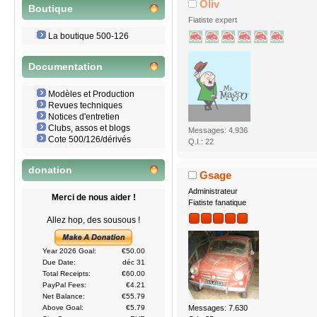
Oliv
Boutique
Fiatiste expert
La boutique 500-126
Documentation
Modèles et Production
Revues techniques
Notices d'entretien
Clubs, assos et blogs
Messages: 4.936
Cote 500/126/dérivés
Q.I.: 22
donation
Gsage
Administrateur
Merci de nous aider !
Fiatiste fanatique
Allez hop, des sousous !
Year 2026 Goal:
€50.00
Due Date:
déc 31
Total Receipts:
€60.00
PayPal Fees:
€4.21
Net Balance:
€55.79
Messages: 7.630
Above Goal:
€5.79