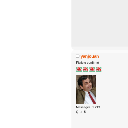
yanjouan
Fiatiste confirmé
Messages: 1.213
Q.I.: -5