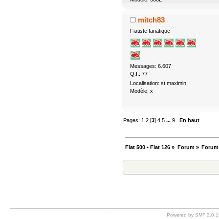
mitch83
Fiatiste fanatique
Messages: 6.607
Q.I.: 77
Localisation: st maximin
Modèle: x
Pages:
1
2
[
3
]
4
5
...
9
En haut
Fiat 500 • Fiat 126
»
Forum
»
Forum
Powered by SMF 2.0.1