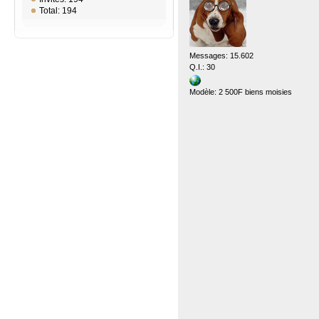
Total: 194
Messages: 15.602
Q.I.: 30
Modèle: 2 500F biens moisies