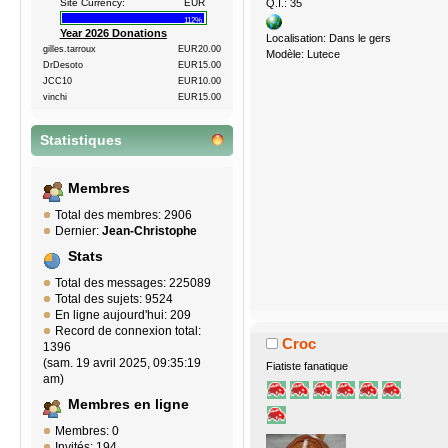
Q.I.: 35
Site Currency:
EUR
112%
Year 2026 Donations
Localisation: Dans le gers
gilles.tarroux
EUR20.00
Modèle: Lutece
DrDesoto
EUR15.00
JCC10
EUR10.00
vinchi
EUR15.00
Statistiques
Membres
Total des membres: 2906
Dernier:
Jean-Christophe
Stats
Total des messages: 225089
Total des sujets: 9524
En ligne aujourd'hui: 209
Record de connexion total:
Croc
1396
(sam. 19 avril 2025, 09:35:19
Fiatiste fanatique
am)
Membres en ligne
Membres: 0
Invités: 194