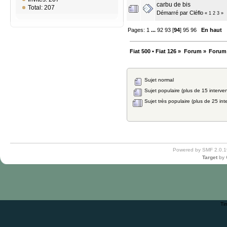
carbu de bis
Total: 207
Démarré par
Cléflo
«
1
2
3
»
Pages:
1
...
92
93
[
94
]
95
96
En haut
Fiat 500 • Fiat 126
»
Forum
»
Forum
Sujet normal
Sujet populaire (plus de 15 interven
Sujet très populaire (plus de 25 int
Powered by SMF 2.0.1
Target
by
Ti