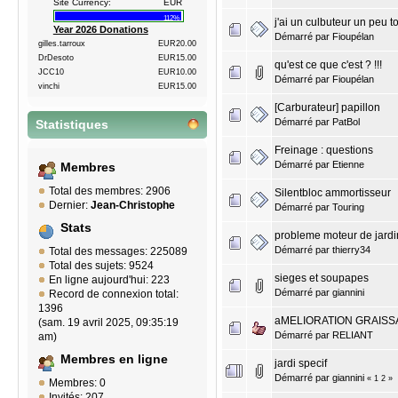
Site Currency:
EUR
112%
j'ai un culbuteur un peu t
Year 2026 Donations
Démarré par
Fioupélan
gilles.tarroux
EUR20.00
DrDesoto
EUR15.00
qu'est ce que c'est ? !!!
JCC10
EUR10.00
Démarré par
Fioupélan
vinchi
EUR15.00
[Carburateur] papillon
Démarré par
PatBol
Statistiques
Freinage : questions
Démarré par
Etienne
Membres
Total des membres: 2906
Silentbloc ammortisseur
Dernier:
Jean-Christophe
Démarré par
Touring
Stats
probleme moteur de jardi
Démarré par
thierry34
Total des messages: 225089
Total des sujets: 9524
sieges et soupapes
En ligne aujourd'hui: 223
Démarré par
giannini
Record de connexion total:
1396
aMELIORATION GRAISS
(sam. 19 avril 2025, 09:35:19
Démarré par
RELIANT
am)
Membres en ligne
jardi specif
Démarré par
giannini
«
1
2
»
Membres: 0
Invités: 207