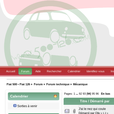
Accueil
Forum
Aide
Rechercher
Calendrier
Identifiez-vous
In
Fiat 500 • Fiat 126
»
Forum
»
Forum technique
»
Mécanique
Pages:
1
...
92
93
[
94
]
95
96
En bas
Calendrier
Titre
/
Démarré par
Sorties à venir
J'ai le nez qui coule
Démarré par
Oliv
«
1
2
»