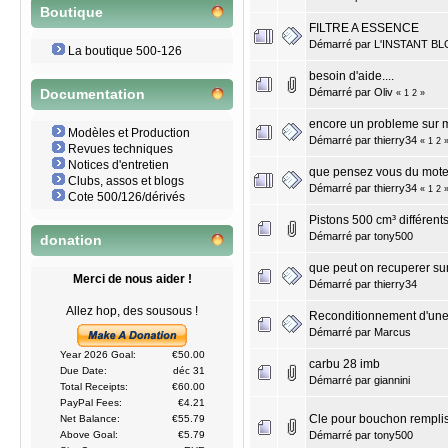
Boutique
FILTRE A ESSENCE
Démarré par
L'INSTANT B
La boutique 500-126
besoin d'aide....
Démarré par
Oliv
Documentation
«
1
2
»
encore un probleme sur m
Modèles et Production
Démarré par
thierry34
«
1
2
Revues techniques
Notices d'entretien
que pensez vous du mot
Clubs, assos et blogs
Démarré par
thierry34
«
1
2
Cote 500/126/dérivés
Pistons 500 cm³ différent
Démarré par
tony500
donation
que peut on recuperer su
Merci de nous aider !
Démarré par
thierry34
Allez hop, des sousous !
Reconditionnement d'une 
Démarré par
Marcus
Year 2026 Goal:
€50.00
carbu 28 imb
Due Date:
déc 31
Démarré par
giannini
Total Receipts:
€60.00
PayPal Fees:
€4.21
Cle pour bouchon remplis
Net Balance:
€55.79
Démarré par
tony500
Above Goal:
€5.79