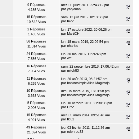
9 Réponses
mer. 06 juillet 2011, 22:43:12 pm
par
yanjouan
4.185 Vues
15 Réponses
sam. 13 juin 2015, 18:13:38 pm
par Kroc
10.342 Vues
2 Réponses
lun. 17 octobre 2022, 20:06:26 pm
par
MartiCH
1.465 Vues
56 Réponses
lun. 18 mars 2019, 22:09:54 pm
par
charles
11.314 Vues
24 Réponses
lun. 30 mai 2016, 12:26:48 pm
par
wtf
7.556 Vues
16 Réponses
sam. 22 septembre 2018, 17:06:42 pm
par
mitch83
7.954 Vues
11 Réponses
lun. 26 août 2013, 08:21:57 am
par
bobinesimple Alias Magimojo
6.255 Vues
10 Réponses
dim. 15 mars 2015, 13:01:58 pm
par
bobinesimple Alias Magimojo
3.363 Vues
5 Réponses
lun. 10 octobre 2011, 21:30:08 pm
par
Croc
2.906 Vues
15 Réponses
mer. 05 mars 2014, 09:51:48 am
par
flo52
4.921 Vues
49 Réponses
jeu. 03 février 2011, 11:12:36 am
par
edenroc33
21.694 Vues