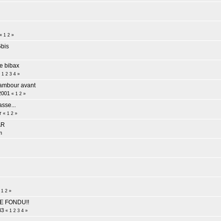
«
1
2
»
6bis
de bibax
«
1
2
3
4
»
tambour avant
2001
«
1
2
»
asse...
r
«
1
2
»
AR
m
«
1
2
»
E FONDU!!
33
«
1
2
3
4
»