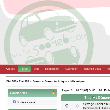
Accueil
Forum
Aide
Rechercher
Calendrier
Identifiez-vous
In
Fiat 500 • Fiat 126
»
Forum
»
Forum technique
»
Mécanique
Pages:
1
...
81
82
[
83
]
84
85
...
96
En 
Calendrier
Titre
/
Démarr
Sorties à venir
Serrage Carter d'hu
Démarré par
Luludus