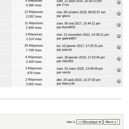
5 Réponses
sam. 21 août 2010, 16:30:13 pm
par
Croc
4.396 Vues
12 Réponses
mar. 09 octobre 2018, 08:52:57 am
par
gbors
2.032 Vues
11 Réponses
sam. 06 mai 2017, 15:44:11 pm
par
Aure4631
2.959 Vues
3 Réponses
mer. 21 novembre 2012, 14:36:21 pm
par
gabrield57
2.114 Vues
29 Réponses
lun. 02 janvier 2017, 17:25:31 pm
par
pascal
7.708 Vues
6 Réponses
sam. 26 janvier 2019, 17:23:45 pm
par
mitch83
2.429 Vues
3 Réponses
sam. 01 mars 2025, 13:49:59 pm
par
vinchi
879 Vues
2 Réponses
dim. 29 août 2010, 12:27:00 pm
par
thierry34
3.655 Vues
Aller à: