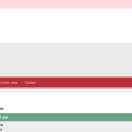
scrivez-vous
Contact
bas
é par
ile
ud