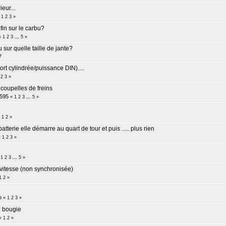
ieur...
«
1
2
3
»
fin sur le carbu?
«
1
2
3
...
5
»
 sur quelle taille de jante?
7
ort cylindrée/puissance DIN)....
2
3
»
coupelles de freins
n595
«
1
2
3
...
5
»
«
1
2
»
terie elle démarre au quart de tour et puis ..... plus rien
«
1
2
3
»
«
1
2
3
...
5
»
 vitesse (non synchronisée)
1
2
»
o
«
1
2
3
»
de bougie
«
1
2
»