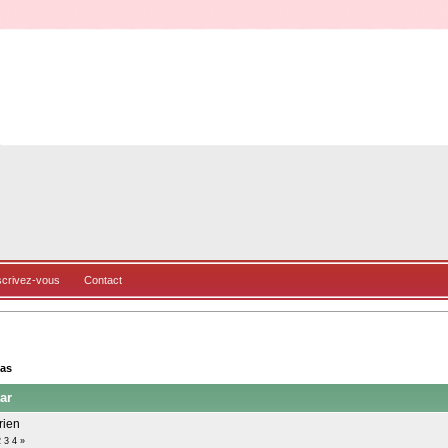
scrivez-vous
Contact
bas
ar
rien
2
3
4
»