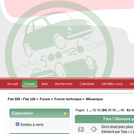
Accueil
Forum
Aide
Rechercher
Calendrier
Identifiez-vous
In
Fiat 500 • Fiat 126
»
Forum
»
Forum technique
»
Mécanique
Pages:
1
...
82
83
[
84
]
85
86
...
96
En 
Calendrier
Titre
/
Démarré p
Sorties à venir
Gros bruit puis plus 
Démarré par
Tata
«
1