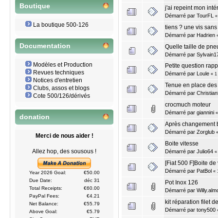
Boutique
j'ai repeint mon intér
Démarré par
TourFL
La boutique 500-126
tiens ? une vis sans 
Démarré par
Hadrien
Documentation
Quelle taille de pneu
Démarré par
Sylvain1
Modèles et Production
Petite question rapp
Revues techniques
Démarré par
Loule
«
1
Notices d'entretien
Tenue en place des 
Clubs, assos et blogs
Démarré par
Christia
Cote 500/126/dérivés
crocmuch moteur
Démarré par
giannini
donation
Après changement bat
Démarré par
Zorglub
Merci de nous aider !
Boite vitesse
Allez hop, des sousous !
Démarré par
Julio64
[Fiat 500 F]Boite de
Démarré par
PatBol
«
Year 2026 Goal:
€50.00
Due Date:
déc 31
Pot Inox 126
Total Receipts:
€60.00
Démarré par
Willy.alm
PayPal Fees:
€4.21
kit réparation filet 
Net Balance:
€55.79
Démarré par
tony500
Above Goal:
€5.79