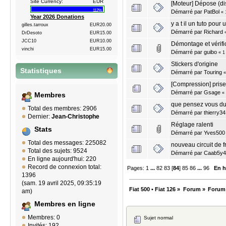
Site Currency:
EUR
[Moteur] Dépose (di
112%
Démarré par
PatBol
«
Year 2026 Donations
y a t il un tuto pour 
gilles.tarroux
EUR20.00
Démarré par
Richard
DrDesoto
EUR15.00
JCC10
EUR10.00
Démontage et vérifi
vinchi
EUR15.00
Démarré par
guibo
«
1
Stickers d'origine
Statistiques
Démarré par
Touring
[Compression] prise
Démarré par
Gsage
«
Membres
que pensez vous d
Total des membres: 2906
Démarré par
thierry34
Dernier:
Jean-Christophe
Réglage ralenti
Stats
Démarré par
Yves500
Total des messages: 225082
nouveau circuit de fr
Total des sujets: 9524
Démarré par
Caab5y4
En ligne aujourd'hui: 220
Record de connexion total:
Pages:
1
...
82
83
[
84
]
85
86
...
96
En h
1396
(sam. 19 avril 2025, 09:35:19
Fiat 500 • Fiat 126
»
Forum
»
Forum
am)
Membres en ligne
Membres: 0
Sujet normal
Invités: 192