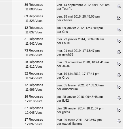
36 Réponses
ven. 14 septembre 2012, 09:11:25 am
par
TourFL
11.808 Vues
69 Réponses
ven. 25 mai 2018, 20:45:03 pm
par
charles
11.823 Vues
12 Réponses
lun. 09 janvier 2012, 12:30:09 pm
par
Cris
11.837 Vues
31 Réponses
mer. 22 janvier 2014, 06:09:16 am
par
Loule
11.842 Vues
73 Réponses
mer. 01 mai 2019, 17:13:47 pm
par
mitch83
11.896 Vues
28 Réponses
mar. 09 novembre 2010, 10:41:41 am
par
JUJU
11.912 Vues
32 Réponses
mar. 19 juin 2012, 17:47:41 pm
par
Croc
11.945 Vues
72 Réponses
ven. 05 février 2021, 07:33:38 am
par
olidomidum
11.996 Vues
16 Réponses
jeu. 28 janvier 2016, 09:43:48 am
par
flo52
12.018 Vues
37 Réponses
dim. 26 janvier 2014, 18:11:07 pm
par
jipéair
12.045 Vues
17 Réponses
mar. 29 mars 2011, 23:23:57 pm
par
captainflamme
12.097 Vues