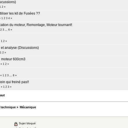
scussions)
1
2
»
utiliser les kit de Fusées ??
«
1
2
3
4
»
cation du moteur, Remontage, Moteur tournant!
2
3
...
6
»
«
1
2
»
 et analyse (Discussions)
1
2
»
u moteur 600cm3
«
1
2
»
«
1
2
3
...
8
»
ein qui freiné pas!!
«
1
2
3
»
aut
 technique
»
Mécanique
Sujet bloqué