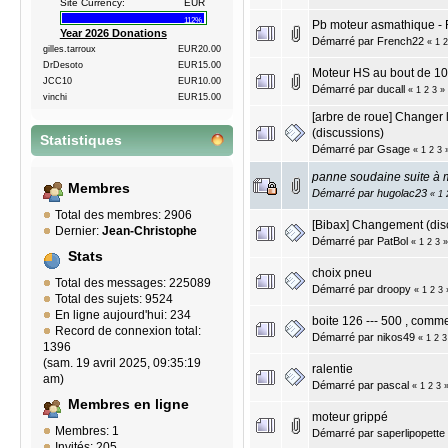
Site Currency:
EUR
112%
Pb moteur asmathique - 
Year 2026 Donations
Démarré par
French22
«
1
2
gilles.tarroux
EUR20.00
DrDesoto
EUR15.00
Moteur HS au bout de 1
JCC10
EUR10.00
Démarré par
ducall
«
1
2
3
»
vinchi
EUR15.00
[arbre de roue] Changer 
(discussions)
Statistiques
Démarré par
Gsage
«
1
2
3
panne soudaine suite à 
Membres
Démarré par
hugolac23
«
1
Total des membres: 2906
[Bibax] Changement (dis
Dernier:
Jean-Christophe
Démarré par
PatBol
«
1
2
3
»
Stats
choix pneu
Total des messages: 225089
Démarré par
droopy
«
1
2
3
Total des sujets: 9524
En ligne aujourd'hui: 234
boite 126 --- 500 , comme
Record de connexion total:
Démarré par
nikos49
«
1
2
3
1396
(sam. 19 avril 2025, 09:35:19
ralentie
am)
Démarré par
pascal
«
1
2
3
Membres en ligne
moteur grippé
Membres: 1
Démarré par
saperlipopette
Invités: 205