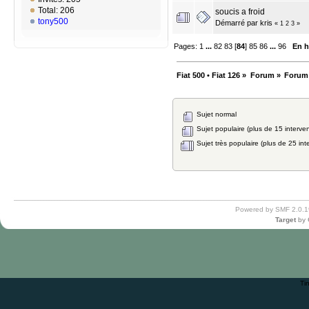
Total: 206
soucis a froid
tony500
Démarré par
kris
«
1
2
3
»
Pages:
1
...
82
83
[
84
]
85
86
...
96
En h
Fiat 500 • Fiat 126
»
Forum
»
Forum
Sujet normal
Sujet populaire (plus de 15 interven
Sujet très populaire (plus de 25 int
Powered by SMF 2.0.1
Target
by
Ti