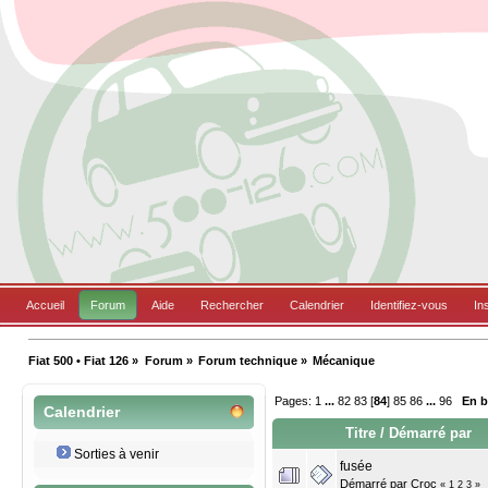
Accueil
Forum
Aide
Rechercher
Calendrier
Identifiez-vous
In
Fiat 500 • Fiat 126
»
Forum
»
Forum technique
»
Mécanique
Pages:
1
...
82
83
[
84
]
85
86
...
96
En 
Calendrier
Titre
/
Démarré par
Sorties à venir
fusée
Démarré par
Croc
«
1
2
3
»