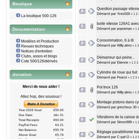
Boutique
Question passage vitess
Démarré par
Yves500
«
1
2
La boutique 500-126
boite vitesse 126A1 ave
Démarré par
popotman
Documentation
«
1
Consommation, 6 à 8l
Modèles et Production
Démarré par
Willy.almo
«
1
2
Revues techniques
Notices d'entretien
Clubs, assos et blogs
Démarreur qui peine...
Cote 500/126/dérivés
Démarré par
Etienne
«
1
2
3
Cylindre de roue qui fuit
donation
Démarré par
Pearst
«
1
2
3
Merci de nous aider !
Pot Inox 126
Démarré par
Willy.almo
«
1
2
Allez hop, des sousous !
Montage pistons dans cy
Démarré par
grincheux 30
Year 2026 Goal:
€50.00
Due Date:
déc 31
Vibrations de la caisse d
Total Receipts:
€60.00
Démarré par
Simon988
«
1
PayPal Fees:
€4.21
Net Balance:
€55.79
Réglage parallélisme tra
Above Goal:
€5.79
Démarré par
C-paf-O
«
1
2