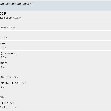
'un allumeur de Fiat 500
500 R
 francesco
«
1
2
3
»
pette
«
1
2
3
»
«
1
2
3
»
avant
2
3
»
 (discussion)
1
2
3
»
ement
1
2
»
26
00
«
1
2
3
...
5
»
e fiat 500 F de 1967
1
2
»
2
3
»
fiat 500 f
d
«
1
2
3
...
5
»