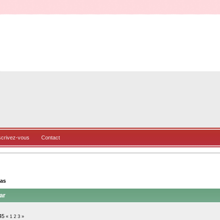
scrivez-vous
Contact
bas
ar
45
«
1
2
3
»