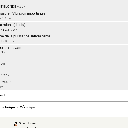
NT BLONDE
«
1
2
»
ssuré / Vibration importantes
«
1
2
3
»
 ralenti (résolu)
«
1
2
3
...
5
»
ve de la puissance, intermittente
«
1
2
3
...
5
»
ur train avant
1
2
»
1
2
»
«
1
2
3
»
os 500 ?
2
»
aut
 technique
»
Mécanique
Sujet bloqué