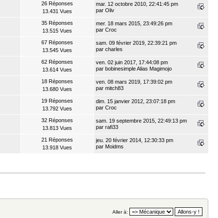
26 Réponses
mar. 12 octobre 2010, 22:41:45 pm
par
Oliv
13.431 Vues
35 Réponses
mer. 18 mars 2015, 23:49:26 pm
par
Croc
13.515 Vues
67 Réponses
sam. 09 février 2019, 22:39:21 pm
par
charles
13.545 Vues
62 Réponses
ven. 02 juin 2017, 17:44:08 pm
par
bobinesimple Alias Magimojo
13.614 Vues
18 Réponses
ven. 08 mars 2019, 17:39:02 pm
par
mitch83
13.680 Vues
19 Réponses
dim. 15 janvier 2012, 23:07:18 pm
par
Croc
13.792 Vues
32 Réponses
sam. 19 septembre 2015, 22:49:13 pm
par
rafi33
13.813 Vues
21 Réponses
jeu. 20 février 2014, 12:30:33 pm
par
Moidms
13.918 Vues
Aller à: