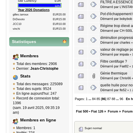
Site Currency:
EUR
FILTRE A ESSENCE
112%
Démarré par
L'INSTA
Year 2026 Donations
Pot d'échappement fi
gilles.tarroux
EUR20.00
Démarré par
bobybob
DrDesoto
EUR15.00
JCC10
EUR10.00
Régime trop élevé au
vinchi
EUR15.00
Démarré par
CH-500L
diminution progressi
Statistiques
Démarré par
charles
valeur de reglage po
Démarré par
impala
«
Membres
Filtre centifuge ?
Total des membres: 2906
Démarré par
Fiat82
«
Dernier:
Jean-Christophe
Génie thermique
Stats
Démarré par
Chris66
Total des messages: 225089
quelle huile pour n
Total des sujets: 9524
Démarré par
flo52
«
1
En ligne aujourd'hui: 247
Record de connexion total:
Pages:
1
...
84
85
[
86
]
87
88
...
96
En h
1396
(sam. 19 avril 2025, 09:35:19
Fiat 500 • Fiat 126
»
Forum
»
Forum
am)
Membres en ligne
Membres: 1
Sujet normal
Invités: 224