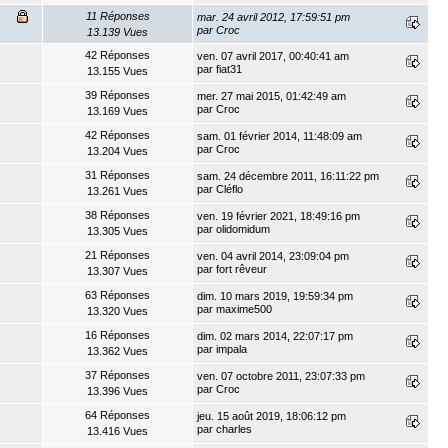
11 Réponses
mar. 24 avril 2012, 17:59:51 pm
par
Croc
13.139 Vues
42 Réponses
ven. 07 avril 2017, 00:40:41 am
par
fiat31
13.155 Vues
39 Réponses
mer. 27 mai 2015, 01:42:49 am
par
Croc
13.169 Vues
42 Réponses
sam. 01 février 2014, 11:48:09 am
par
Croc
13.204 Vues
31 Réponses
sam. 24 décembre 2011, 16:11:22 pm
par
Cléflo
13.261 Vues
38 Réponses
ven. 19 février 2021, 18:49:16 pm
par
olidomidum
13.305 Vues
21 Réponses
ven. 04 avril 2014, 23:09:04 pm
par
fort rêveur
13.307 Vues
63 Réponses
dim. 10 mars 2019, 19:59:34 pm
par
maxime500
13.320 Vues
16 Réponses
dim. 02 mars 2014, 22:07:17 pm
par
impala
13.362 Vues
37 Réponses
ven. 07 octobre 2011, 23:07:33 pm
par
Croc
13.396 Vues
64 Réponses
jeu. 15 août 2019, 18:06:12 pm
par
charles
13.416 Vues