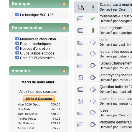
Boutique
Tuto remise a neuf d
Démarré par
Croc
La boutique 500-126
roulements AR sur 
Démarré par
pellegrin
Documentation
moteur grippé
Démarré par
saperlipo
Modèles et Production
sortie
Revues techniques
Démarré par
casimir
Notices d'entretien
jeu dans les roues 
Clubs, assos et blogs
Démarré par
babar
«
1
Cote 500/126/dérivés
[Bibax] Changement
Démarré par
PatBol
«
donation
[embrayage] chang
Démarré par
PatBol
«
Merci de nous aider !
Question boite de 1
Allez hop, des sousous !
Démarré par
maxime5
quelle frein pour un
Démarré par
impala
«
Year 2026 Goal:
€50.00
Due Date:
déc 31
fusée
Total Receipts:
€60.00
Démarré par
Croc
«
1
PayPal Fees:
€4.21
Problème demarrage 
Net Balance:
€55.79
Démarré par
Luludusu
Above Goal:
€5.79