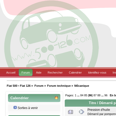
Accueil
Forum
Aide
Rechercher
Calendrier
Identifiez-vous
In
Fiat 500 • Fiat 126
»
Forum
»
Forum technique
»
Mécanique
Pages:
1
...
84
85
[
86
]
87
88
...
96
En 
Calendrier
Titre
/
Démarré p
Sorties à venir
Pression d'huile
Démarré par
pompom